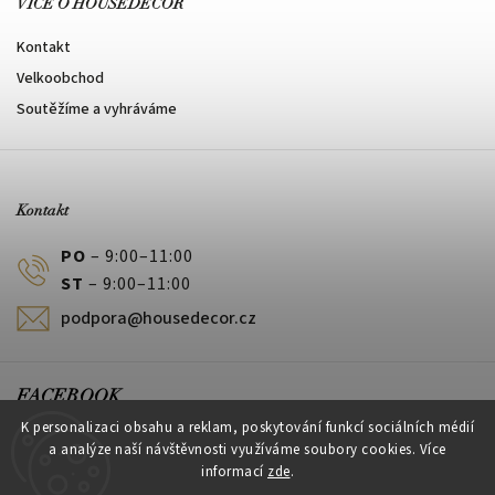
VÍCE O HOUSEDECOR
Kontakt
Velkoobchod
Soutěžíme a vyhráváme
Kontakt
PO
– 9:00–11:00
ST
– 9:00–11:00
podpora@housedecor.cz
FACEBOOK
K personalizaci obsahu a reklam, poskytování funkcí sociálních médií
a analýze naší návštěvnosti využíváme soubory cookies. Více
informací
zde
.