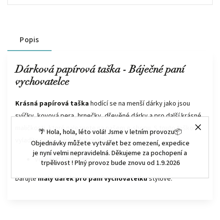
Popis
Dárková papírová taška - Báječné paní
vychovatelce
Krásná papírová taška
hodící se na menší
dárky
jako jsou
svíčky, kovová pera, hrnečky, dřevěné dárky a pro další krásné
maličkosti, které naleznete na našem e-shopu. S touto taškou
🌴 Hola, hola, léto volá! Jsme v letním provozu📦
vyladíte svoje dary k dokonalosti!
Objednávky můžete vytvářet bez omezení, expedice
je nyní velmi nepravidelná. Děkujeme za pochopení a
velikost: 18x8x24 cm
trpělivost ! Plný provoz bude znovu od 1.9.2026
Darujte
malý dárek pro paní vychovatelku
stylově.