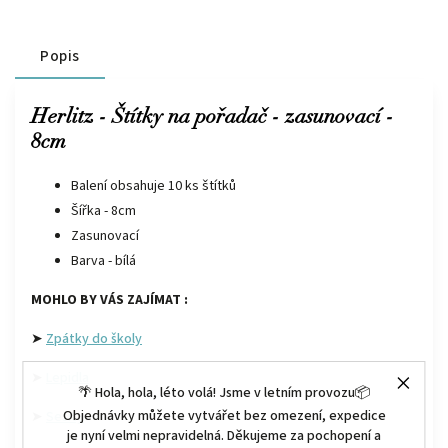
Popis
Herlitz - Štítky na pořadač - zasunovací -
8cm
Balení obsahuje 10 ks štítků
Šířka - 8cm
Zasunovací
Barva - bílá
MOHLO BY VÁS ZAJÍMAT :
➤
Zpátky do školy
➤
Lepidla
🌴 Hola, hola, léto volá! Jsme v letním provozu📦
Objednávky můžete vytvářet bez omezení, expedice
➤
Sešity
je nyní velmi nepravidelná. Děkujeme za pochopení a