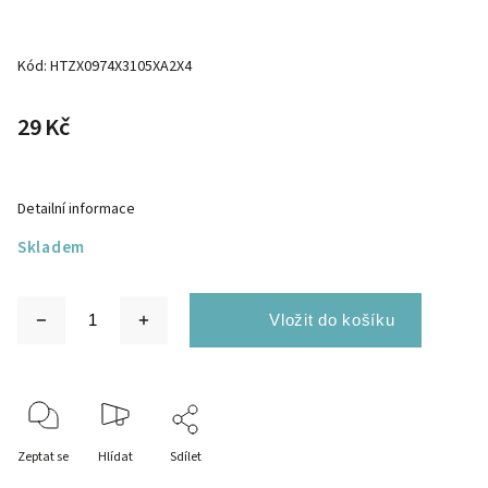
Kód:
HTZX0974X3105XA2X4
29 Kč
Detailní informace
Skladem
Zeptat se
Hlídat
Sdílet