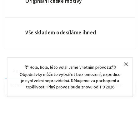
Originální české motivy
Vše skladem odesíláme ihned
🌴 Hola, hola, léto volá! Jsme v letním provozu📦
Popis
Objednávky můžete vytvářet bez omezení, expedice
je nyní velmi nepravidelná. Děkujeme za pochopení a
Rozměry: délka 10 cm, šířka 7 cm, výška 11 cmMateriál: plast
trpělivost ! Plný provoz bude znovu od 1.9.2026