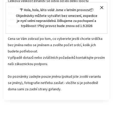
Celková velikost girlandy se odvíjí od její délky (počtu
fotorámečků) Velikost girlandy na fotografii se třemi
🌴 Hola, hola, léto volá! Jsme v letním provozu📦
fotorámečky je 65 cm
Objednávky můžete vytvářet bez omezení, expedice
velikost fotek pro vložení: 7x7 cm
je nyní velmi nepravidelná. Děkujeme za pochopení a
trpělivost ! Plný provoz bude znovu od 1.9.2026
Maximální počet jmen: 1 - 10
Cena se Vám zobrazí po tom, co vyberete jestli chcete srdíčka
bez jména nebo se jménem a zvolíte počet srdcí, kolik jich
budete potřebovat.
V případě dotazů nebo zvláštních požadavků kontaktujte prosím
naši zákaznickou podporu.
Do poznámky zadejte pouze jména (pokud jste zvolili variantu
se jmény), fotografie netřeba zasílat - vložíte si je pohodlně
doma sami za zadní strany girlandy.