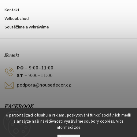
Kontakt
Velkoobchod
Soutěžíme a vyhráváme
Kontakt
PO
– 9:00–11:00
ST
– 9:00–11:00
podpora@housedecor.cz
FACEBOOK
K personalizaci obsahu a reklam, poskytování funkcí sociálních médií
a analýze naší návštěvnosti využíváme soubory cookies. Více
informací
zde
.