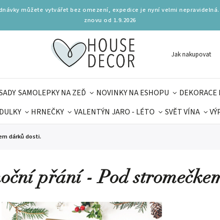
ednávky můžete vytvářet bez omezení, expedice je nyní velmi nepravidelná.
znovu od 1.9.2026
Jak nakupovat
SADY
SAMOLEPKY NA ZEĎ
NOVINKY NA ESHOPU
DEKORACE 
DULKY
HRNEČKY
VALENTÝN
JARO - LÉTO
SVĚT VÍNA
VÝ
PLŇKY
PARFUMERIE
BYDLENÍ
DELIKATESY
KOUZE
em dárků dosti.
MAMINEK
TIPY NA LÉTO
oční přání - Pod stromečkem