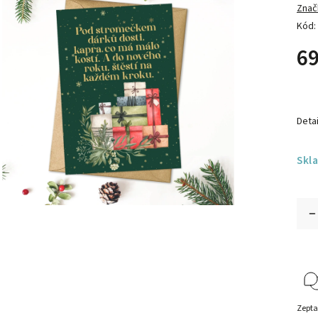
Znač
Kód:
69
Detai
Skl
Zepta