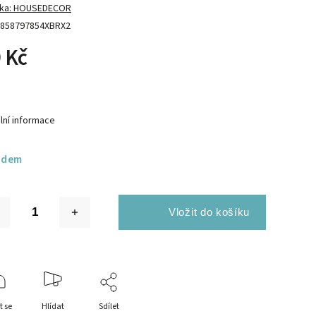
ka:
HOUSEDECOR
858797854XBRX2
 Kč
lní informace
adem
t se
Hlídat
Sdílet