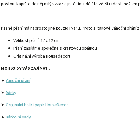
poštou. Napište do něj milý vzkaz a jistě tím uděláte větší radost, než je
Psané přání má naprosto jiné kouzlo i váhu. Proto si takové vánoční přání z
Velikost přání: 17 x 12 cm
Přání zasíláme společně s kraftovou obálkou.
Originální výroba Housedecor!
MOHLO BY VÁS ZAJÍMAT :
➤
Vánoční přání
➤
Dárky
➤
Originální balící papír HouseDecor
➤
Dárkové sady