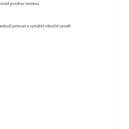
n poslat pozdrav smskou.
aslouží putovat a vytvářet vánoční veselí!