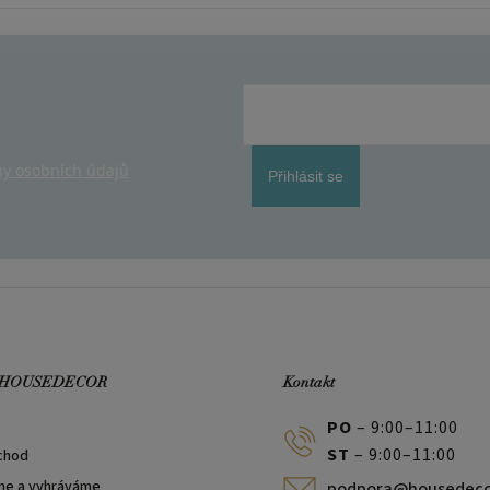
y osobních údajů
Přihlásit se
 HOUSEDECOR
Kontakt
PO
– 9:00–11:00
ST
– 9:00–11:00
chod
me a vyhráváme
podpora@housedeco