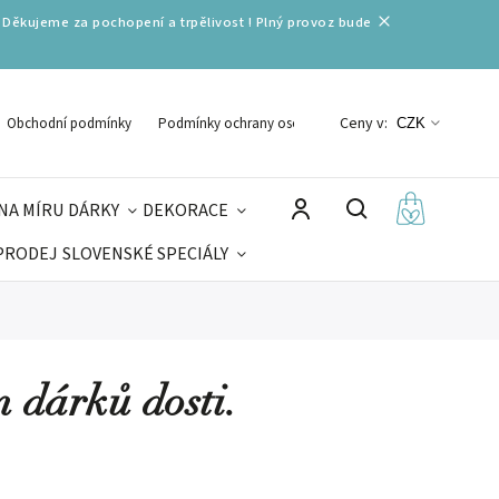
 Děkujeme za pochopení a trpělivost ! Plný provoz bude
Ceny v:
Obchodní podmínky
Podmínky ochrany osobních údajů
CZK
NA MÍRU
DÁRKY
DEKORACE
PRODEJ
SLOVENSKÉ SPECIÁLY
LNÉ VÁNOCE
VELIKONOCE
MIKULÁŠ
 dárků dosti.