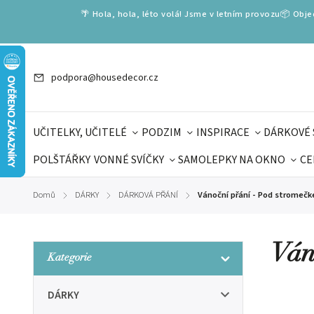
🌴 Hola, hola, léto volá! Jsme v letním provozu📦 Obj
podpora@housedecor.cz
UČITELKY, UČITELÉ
PODZIM
INSPIRACE
DÁRKOVÉ 
POLŠTÁŘKY
VONNÉ SVÍČKY
SAMOLEPKY NA OKNO
CE
DÁRKOVÉ VOUCHERY
ŠKOLA VOLÁ
PRO DĚTI
DO
Domů
DÁRKY
DÁRKOVÁ PŘÁNÍ
Vánoční přání - Pod stromečk
/
/
/
DÁRKY KE DNI OTCŮ
DEN 
Ván
Kategorie
DÁRKY