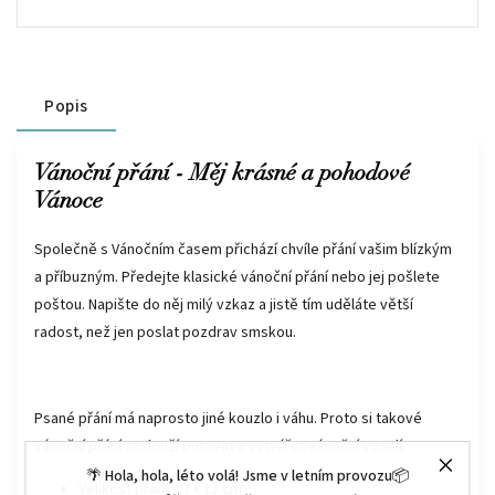
Popis
Vánoční přání - Měj krásné a pohodové
Vánoce
Společně s Vánočním časem přichází chvíle přání vašim blízkým
a příbuzným. Předejte klasické vánoční přání nebo jej pošlete
poštou. Napište do něj milý vzkaz a jistě tím uděláte větší
radost, než jen poslat pozdrav smskou.
Psané přání má naprosto jiné kouzlo i váhu. Proto si takové
vánoční přání zaslouží putovat a vytvářet vánoční veselí!
🌴 Hola, hola, léto volá! Jsme v letním provozu📦
Velikost přání: 17 x 12 cm