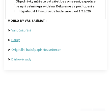
Objednávky můžete vytvářet bez omezení, expedice
Přání zasíláme společně s kraftovou obálkou.
je nyní velmi nepravidelná. Děkujeme za pochopení a
Originální výroba Housedecor!
trpělivost ! Plný provoz bude znovu od 1.9.2026
MOHLO BY VÁS ZAJÍMAT :
➤
Vánoční přání
➤
Dárky
➤
Originální balící papír HouseDecor
➤
Dárkové sady