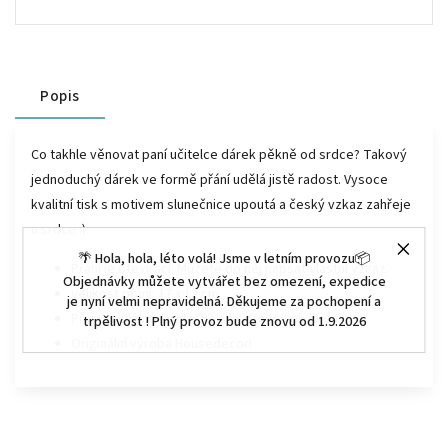
Popis
Co takhle věnovat paní učitelce dárek pěkně od srdce? Takový
jednoduchý dárek ve formě přání udělá jistě radost. Vysoce
kvalitní tisk s motivem slunečnice upoutá a český vzkaz zahřeje
u srdce :)
🌴 Hola, hola, léto volá! Jsme v letním provozu📦
Přání je otevírací. Můžete do něj napsat vlastní vzkaz.
Objednávky můžete vytvářet bez omezení, expedice
Velikost přání: 17 x 12 cm
je nyní velmi nepravidelná. Děkujeme za pochopení a
Přání zasíláme společně s kraftovou obálkou.
trpělivost ! Plný provoz bude znovu od 1.9.2026
Originální výroba Housedecor!