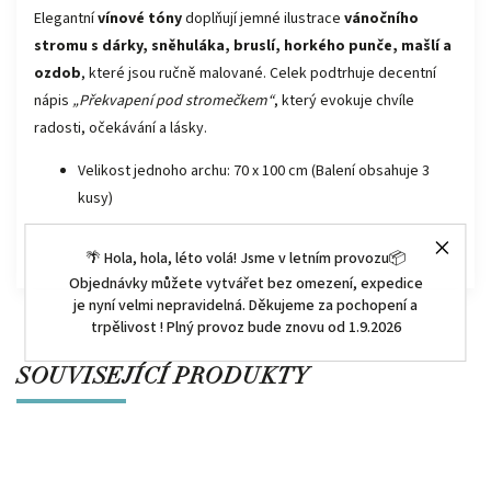
Elegantní
vínové tóny
doplňují jemné ilustrace
vánočního
stromu s dárky, sněhuláka, bruslí, horkého punče, mašlí a
ozdob
, které jsou ručně malované.
Celek podtrhuje decentní
nápis
„Překvapení pod stromečkem“
, který evokuje chvíle
radosti, očekávání a lásky.
Velikost jednoho archu: 70 x 100 cm (Balení obsahuje 3
kusy)
🌴 Hola, hola, léto volá! Jsme v letním provozu📦
Objednávky můžete vytvářet bez omezení, expedice
je nyní velmi nepravidelná. Děkujeme za pochopení a
trpělivost ! Plný provoz bude znovu od 1.9.2026
SOUVISEJÍCÍ PRODUKTY