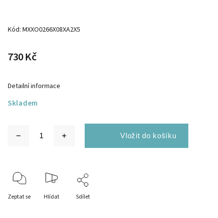
Kód:
MXXO0266X08XA2X5
730 Kč
Detailní informace
Skladem
Zeptat se
Hlídat
Sdílet