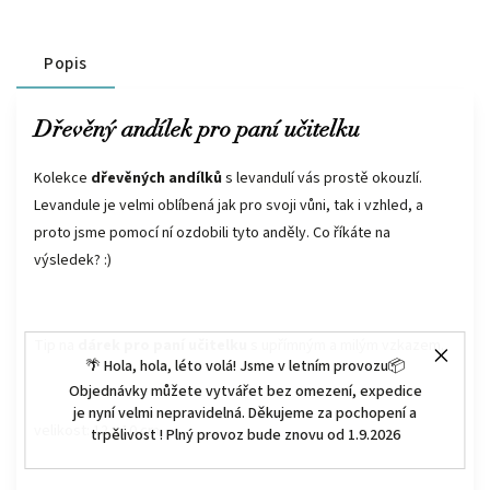
Popis
Dřevěný andílek pro paní učitelku
Kolekce
dřevěných andílků
s levandulí vás prostě okouzlí.
Levandule je velmi oblíbená jak pro svoji vůni, tak i vzhled, a
proto jsme pomocí ní ozdobili tyto anděly. Co říkáte na
výsledek? :)
Tip na
dárek pro paní učitelku
s upřímným a milým vzkazem.
🌴 Hola, hola, léto volá! Jsme v letním provozu📦
Objednávky můžete vytvářet bez omezení, expedice
je nyní velmi nepravidelná. Děkujeme za pochopení a
velikost: 12 x 10 cm
trpělivost ! Plný provoz bude znovu od 1.9.2026