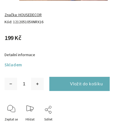
Značka:
HOUSEDECOR
Kód:
121205105XNRX16
199 Kč
Detailní informace
Skladem
Zeptat se
Hlídat
Sdílet