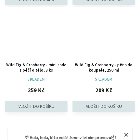
Wild Fig & Cranberry - mini sada
Wild Fig & Cranberry - pěna do
s péčí o tělo, 3 ks
koupele, 250 ml
SKLADEM
SKLADEM
259 Kč
209 Kč
🌴 Hola, hola, léto volá! Jsme v letním provozu📦