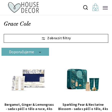
Grace Cole
Doporučujeme
Nejlevnější
Nejdražší
Nejprodávanější
Abecedně
Bergamot, Ginger & Lemongrass
Sparkling Pear & Nectarine
- sada s péčí o tělo a ruce, 4 ks
Blossom - sada s péčí o tělo, 4 ks