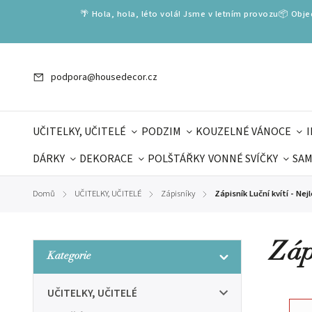
🌴 Hola, hola, léto volá! Jsme v letním provozu📦 Obj
podpora@housedecor.cz
UČITELKY, UČITELÉ
PODZIM
KOUZELNÉ VÁNOCE
DÁRKY
DEKORACE
POLŠTÁŘKY
VONNÉ SVÍČKY
SAM
SLOVENSKÉ SPECIÁLY
DÁRKOVÉ VOUCHERY
ŠKOLA V
Domů
UČITELKY, UČITELÉ
Zápisníky
Zápisník Luční kvítí - Nej
/
/
/
DÁRKY KE DNI OTCŮ
DEN 
Záp
Kategorie
UČITELKY, UČITELÉ