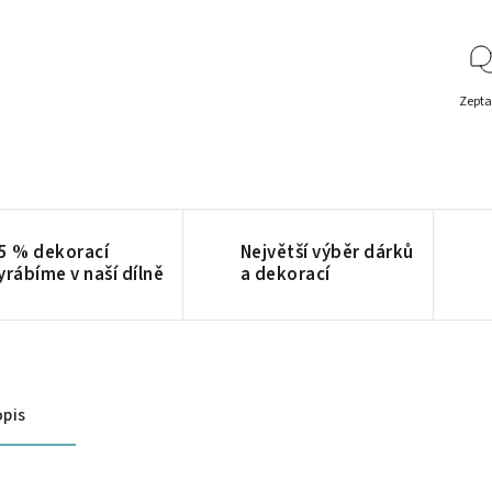
Zepta
5 % dekorací
Největší výběr dárků
yrábíme v naší dílně
a dekorací
pis