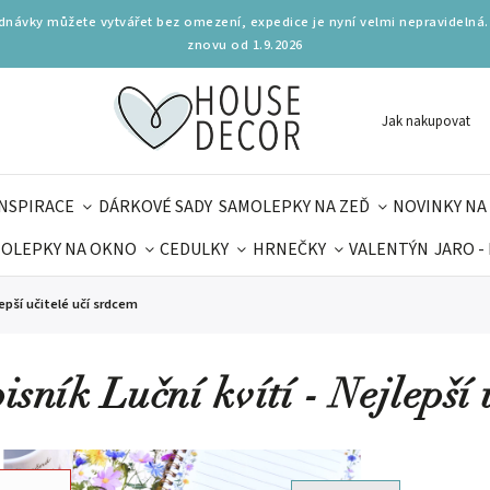
ednávky můžete vytvářet bez omezení, expedice je nyní velmi nepravidelná.
znovu od 1.9.2026
Jak nakupovat
INSPIRACE
DÁRKOVÉ SADY
SAMOLEPKY NA ZEĎ
NOVINKY NA
OLEPKY NA OKNO
CEDULKY
HRNEČKY
VALENTÝN
JARO -
OLÁ
PRO DĚTI
DOPLŇKY
PARFUMERIE
BYDLENÍ
lepší učitelé učí srdcem
MAMINEK
TIPY NA LÉTO
isník Luční kvítí - Nejlepší 