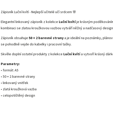
Zápisník Luční kvítí - Nejlepší učitelé učí srdcem 🌸
Elegantní linkovaný zápisník z kolekce
Luční kvítí
je krásným poděkováním 
kombinaci se zlatou kroužkovou vazbou vytváří něžný a nadčasový design, 
Zápisník obsahuje
50 + 2 barevné strany
a je ideální na poznámky, plánov
se pohodlně vejde do kabelky i pracovní tašky.
Skvěle doplní ostatní produkty z kolekce
Luční kvítí
a vytvoří krásný dárk
Parametry:
• formát: A5
• 50 + 2 barevné strany
• linkovaný vnitřek
• zlatá kroužková vazba
• celopotištěný design