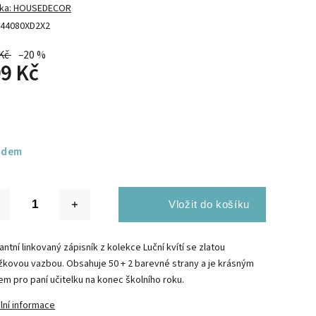
ka:
HOUSEDECOR
44080XD2X2
Kč
–20 %
9 Kč
adem
ntní linkovaný zápisník z kolekce Luční kvítí se zlatou
žkovou vazbou. Obsahuje 50 + 2 barevné strany a je krásným
em pro paní učitelku na konec školního roku.
lní informace