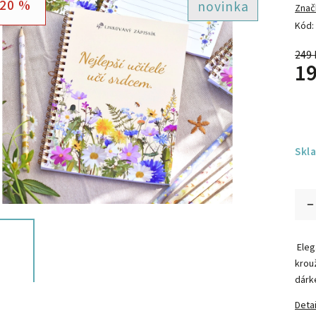
20 %
novinka
Znač
Kód:
249 
19
Skl
Elega
krou
dárk
Detai