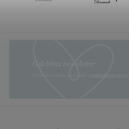
Odebírat newsletter
Vložením e-mailu souhlasíte s
podmínkami ochran