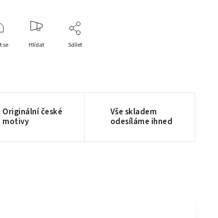
t se
Hlídat
Sdílet
Originální české
Vše skladem
motivy
odesíláme ihned