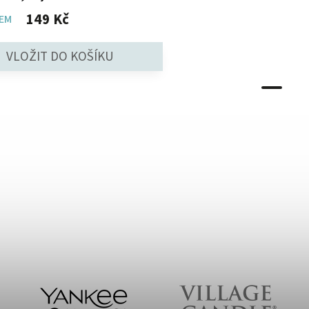
149 Kč
EM