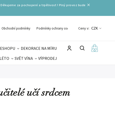
 Děkujeme za pochopení a trpělivost ! Plný provoz bude
Ceny v:
Obchodní podmínky
Podmínky ochrany osobních údajů
CZK
 ESHOPU
DEKORACE NA MÍRU
 LÉTO
SVĚT VÍNA
VÝPRODEJ
DELIKATESY
VELIKONOCE
MIKULÁŠ
učitelé učí srdcem