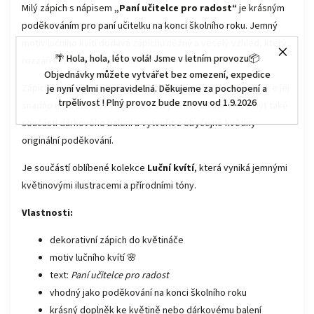
Milý zápich s nápisem
„Paní učitelce pro radost“
je krásným
poděkováním pro paní učitelku na konci školního roku. Jemný
motiv lučního kvítí dodává zápichu něžný a veselý vzhled, který
🌴 Hola, hola, léto volá! Jsme v letním provozu📦
rozzáří každý květináč, truhlík nebo květinové aranžmá.
Objednávky můžete vytvářet bez omezení, expedice
Zápich je vyroben z kvalitního materiálu a díky dřevěné tyčce jej
je nyní velmi nepravidelná. Děkujeme za pochopení a
trpělivost ! Plný provoz bude znovu od 1.9.2026
snadno umístíte do květináče s živými květinami. Může být také
součástí dárkového balení a vytvořit z obyčejné květiny
originální poděkování.
Je součástí oblíbené kolekce
Luční kvítí
, která vyniká jemnými
květinovými ilustracemi a přírodními tóny.
Vlastnosti:
dekorativní zápich do květináče
motiv lučního kvítí 🌸
text:
Paní učitelce pro radost
vhodný jako poděkování na konci školního roku
krásný doplněk ke květině nebo dárkovému balení