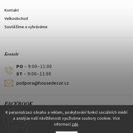
Kontakt
Velkoobchod
Soutěžíme a vyhráváme
Kontakt
PO
– 9:00–11:00
ST
– 9:00–11:00
podpora@housedecor.cz
FACEBOOK
K personalizaci obsahu a reklam, poskytování funkcí sociálních médií
a analýze naší návštěvnosti využíváme soubory cookies. Více
informací
zde
.