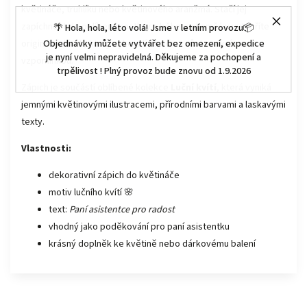
květináče, truhlíku nebo květinového aranžmá. Stačí jej
zapíchnout do oblíbené rostliny a během okamžiku vytvoříte
🌴 Hola, hola, léto volá! Jsme v letním provozu📦
Objednávky můžete vytvářet bez omezení, expedice
originální dárek, který vykouzlí úsměv a zůstane krásnou
je nyní velmi nepravidelná. Děkujeme za pochopení a
vzpomínkou.
trpělivost ! Plný provoz bude znovu od 1.9.2026
Zápich je součástí oblíbené kolekce
Luční kvítí
, která vyniká
jemnými květinovými ilustracemi, přírodními barvami a laskavými
texty.
Vlastnosti:
dekorativní zápich do květináče
motiv lučního kvítí 🌸
text:
Paní asistentce pro radost
vhodný jako poděkování pro paní asistentku
krásný doplněk ke květině nebo dárkovému balení