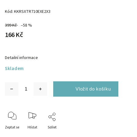
Kód:
KKRSXTR710EXE2X3
399 Kč
–58 %
166 Kč
Detailní informace
Skladem
Zeptat se
Hlídat
Sdílet