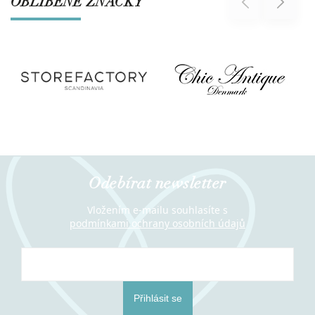
OBLÍBENÉ ZNAČKY
Previous
Next
Odebírat newsletter
Vložením e-mailu souhlasíte s
podmínkami ochrany osobních údajů
Přihlásit se