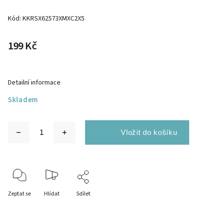
Kód:
KKRSX62573XMXC2X5
199 Kč
Detailní informace
Skladem
Zeptat se
Hlídat
Sdílet