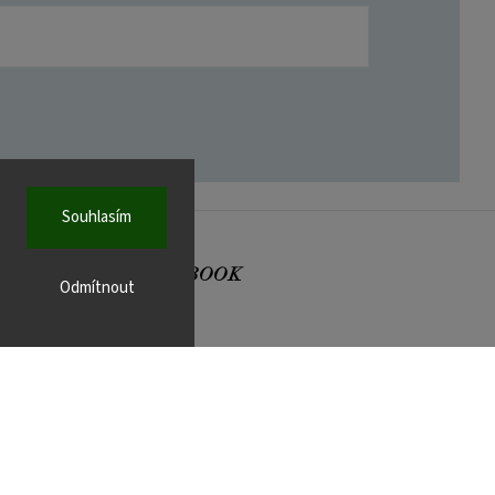
Souhlasím
FACEBOOK
Odmítnout
r.cz