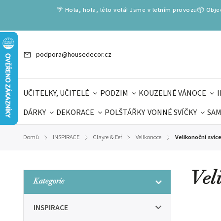
🌴 Hola, hola, léto volá! Jsme v letním provozu📦 Obj
podpora@housedecor.cz
UČITELKY, UČITELÉ
PODZIM
KOUZELNÉ VÁNOCE
DÁRKY
DEKORACE
POLŠTÁŘKY
VONNÉ SVÍČKY
SAM
SLOVENSKÉ SPECIÁLY
DÁRKOVÉ VOUCHERY
ŠKOLA V
Domů
INSPIRACE
Clayre & Eef
Velikonoce
Velikonoční svíc
/
/
/
/
DÁRKY KE DNI OTCŮ
DEN 
Vel
Kategorie
INSPIRACE