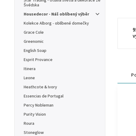
Star Trading - Útulná světla a dekorace ze
Švédska
Housedecor - Náš oblíbený výběr
Kolekce Alborg - oblíbené domečky
9
Grace Cole
v
Greenomic
English Soap
Esprit Provance
Itinera
Po
Leone
Heathcote & Ivory
Essencias de Portugal
Percy Nobleman
Purity Vision
Roura
Stoneglow