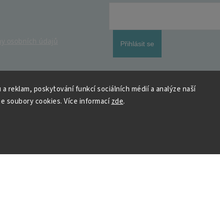
y osobních údajů
Přihlásit se
 a reklam, poskytování funkcí sociálních médií a analýze naší
e soubory cookies. Více informací
zde
.
 HOUSEDECOR
Kontakt
PO
– 9:00–11:00
ST
– 9:00–11:00
chod
me a vyhráváme
podpora@housedeco