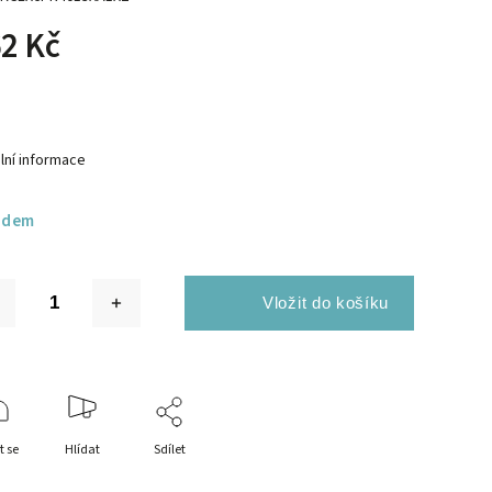
2 Kč
lní informace
adem
t se
Hlídat
Sdílet