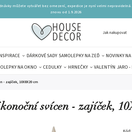
ednávky můžete vytvářet bez omezení, expedice je nyní velmi nepravidelná.
znovu od 1.9.2026
Jak nakupovat
INSPIRACE
DÁRKOVÉ SADY
SAMOLEPKY NA ZEĎ
NOVINKY NA
OLEPKY NA OKNO
CEDULKY
HRNEČKY
VALENTÝN
JARO -
OLÁ
PRO DĚTI
DOPLŇKY
PARFUMERIE
BYDLENÍ
en - zajíček, 10X8X20 cm
MAMINEK
TIPY NA LÉTO
ikonoční svícen - zajíček, 
Kód: