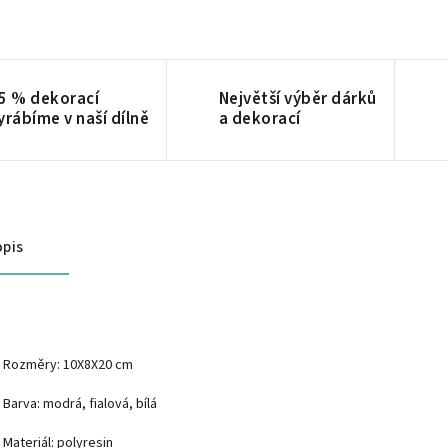
5 % dekorací
Největší výběr dárků
yrábíme v naší dílně
a dekorací
pis
Rozměry: 10X8X20 cm
Barva: modrá, fialová, bílá
Materiál: p
olyresin