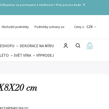
 Děkujeme za pochopení a trpělivost ! Plný provoz bude
Ceny v:
Obchodní podmínky
Podmínky ochrany osobních údajů
CZK
 ESHOPU
DEKORACE NA MÍRU
 LÉTO
SVĚT VÍNA
VÝPRODEJ
DELIKATESY
VELIKONOCE
MIKULÁŠ
10X8X20 cm
KCEX6PR4013XA1X2