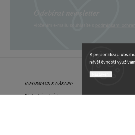
Odebírat newsletter
Vložením e-mailu souhlasíte s
podmínkami ochran
K personalizaci obsahu
návštěvnosti využívám
Nastavení
INFORMACE K NÁKUPU
VÍCE O
Obchodní podmínky
Kontakt
Možnosti platby
Velkoob
Reklamační řád
Soutěží
Garance spokojenosti