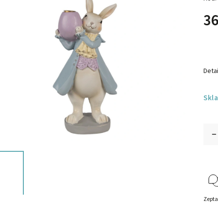
36
Detai
Skl
Zepta