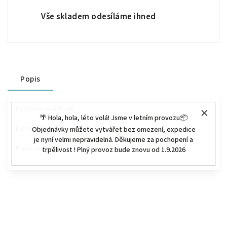
Vše skladem odesíláme ihned
Popis
Rozměry:
6x6x8 cm
🌴 Hola, hola, léto volá! Jsme v letním provozu📦
Barva: růžová
Objednávky můžete vytvářet bez omezení, expedice
je nyní velmi nepravidelná. Děkujeme za pochopení a
Materiál:
Polyresin
trpělivost ! Plný provoz bude znovu od 1.9.2026