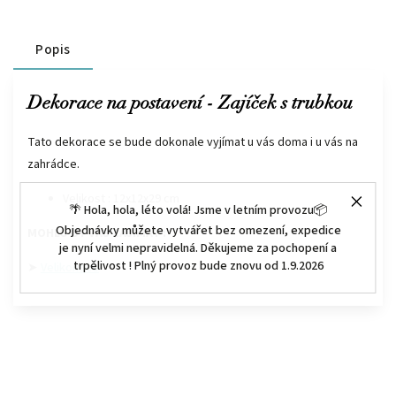
Popis
Dekorace na postavení - Zajíček s trubkou
Tato dekorace se bude dokonale vyjímat u vás doma i u vás na
zahrádce.
Velikost : 12x12x29 cm
🌴 Hola, hola, léto volá! Jsme v letním provozu📦
Objednávky můžete vytvářet bez omezení, expedice
MOHLO BY VÁS ZAJÍMAT :
je nyní velmi nepravidelná. Děkujeme za pochopení a
trpělivost ! Plný provoz bude znovu od 1.9.2026
➤
Velikonoce