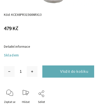
Kód:
KCEX6PR3156XNRX13
479 Kč
Detailní informace
Skladem
Zeptat se
Hlídat
Sdílet