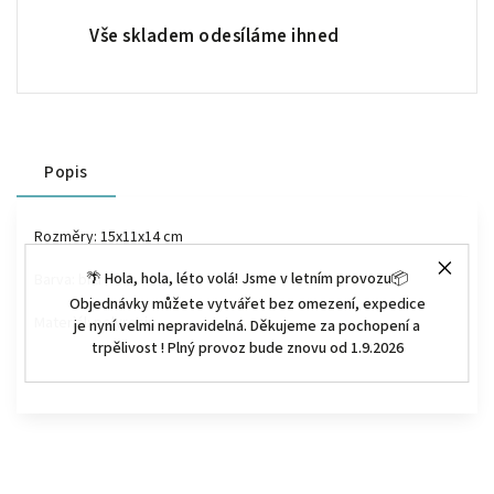
Vše skladem odesíláme ihned
Popis
Rozměry: 15x11x14 cm
🌴 Hola, hola, léto volá! Jsme v letním provozu📦
Barva: bílá
Objednávky můžete vytvářet bez omezení, expedice
Materiál: p
olyresin
je nyní velmi nepravidelná. Děkujeme za pochopení a
trpělivost ! Plný provoz bude znovu od 1.9.2026