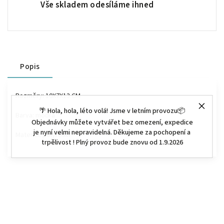
Vše skladem odesíláme ihned
Popis
Rozměry: 10X7X13 CM
🌴 Hola, hola, léto volá! Jsme v letním provozu📦
Barva: modrá
Objednávky můžete vytvářet bez omezení, expedice
je nyní velmi nepravidelná. Děkujeme za pochopení a
Materiál: p
olyresin
trpělivost ! Plný provoz bude znovu od 1.9.2026