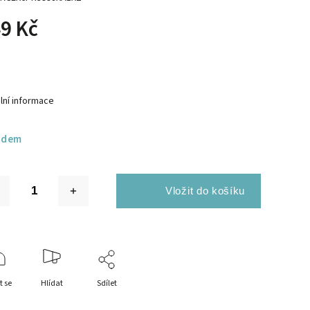
9 Kč
lní informace
adem
t se
Hlídat
Sdílet