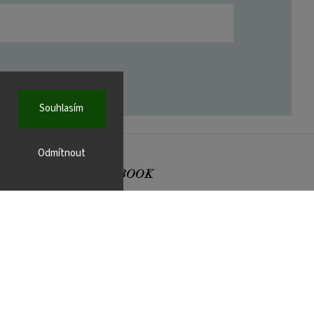
Souhlasím
Odmítnout
FACEBOOK
r.cz