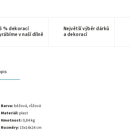
5 % dekorací
Největší výběr dárků
yrábíme v naší dílně
a dekorací
pis
Barva:
béžová, růžová
Materiál:
plast
Hmotnost:
0,84 kg
Rozměry:
15x14x24 cm