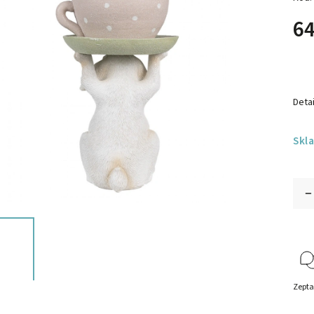
64
Detai
Skl
Zepta