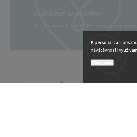
Odebírat newsletter
Vložením e-mailu souhlasíte s
podmínkami ochran
K personalizaci obsahu
návštěvnosti využívám
Nastavení
INFORMACE K NÁKUPU
VÍCE O
Obchodní podmínky
Kontakt
Možnosti platby
Velkoob
Reklamační řád
Soutěží
Garance spokojenosti