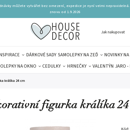
ednávky můžete vytvářet bez omezení, expedice je nyní velmi nepravidelná.
znovu od 1.9.2026
Jak nakupovat
INSPIRACE
DÁRKOVÉ SADY
SAMOLEPKY NA ZEĎ
NOVINKY NA
OLEPKY NA OKNO
CEDULKY
HRNEČKY
VALENTÝN
JARO -
OLÁ
PRO DĚTI
DOPLŇKY
PARFUMERIE
BYDLENÍ
ka králíka 24 cm
MAMINEK
TIPY NA LÉTO
orativní figurka králíka 24
Kód: