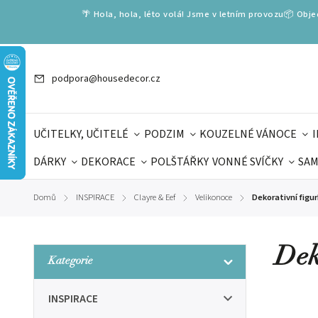
🌴 Hola, hola, léto volá! Jsme v letním provozu📦 Obj
podpora@housedecor.cz
UČITELKY, UČITELÉ
PODZIM
KOUZELNÉ VÁNOCE
DÁRKY
DEKORACE
POLŠTÁŘKY
VONNÉ SVÍČKY
SAM
SLOVENSKÉ SPECIÁLY
DÁRKOVÉ VOUCHERY
ŠKOLA V
Domů
INSPIRACE
Clayre & Eef
Velikonoce
Dekorativní figur
/
/
/
/
DÁRKY KE DNI OTCŮ
DEN 
Dek
Kategorie
INSPIRACE