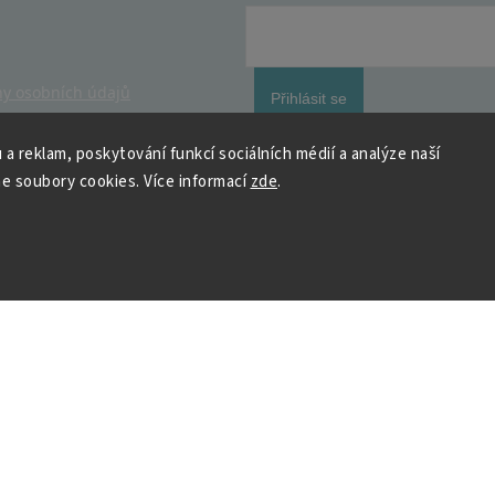
y osobních údajů
Přihlásit se
 a reklam, poskytování funkcí sociálních médií a analýze naší
e soubory cookies. Více informací
zde
.
 HOUSEDECOR
Kontakt
PO
– 9:00–11:00
ST
– 9:00–11:00
chod
me a vyhráváme
podpora@housedeco