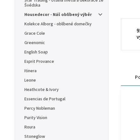
Star Trading - Útulná světla a dekorace ze
Švédska
Housedecor - Náš oblíbený výběr
Kolekce Alborg - oblíbené domečky
9
Grace Cole
v
Greenomic
English Soap
Esprit Provance
Itinera
Po
Leone
Heathcote & Ivory
Essencias de Portugal
Percy Nobleman
Purity Vision
Roura
Stoneglow