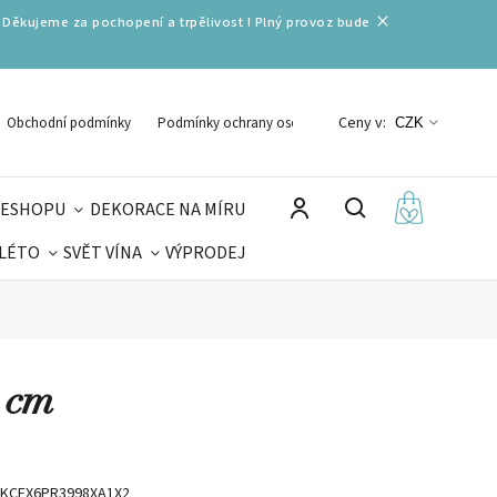
 Děkujeme za pochopení a trpělivost ! Plný provoz bude
Ceny v:
Obchodní podmínky
Podmínky ochrany osobních údajů
CZK
 ESHOPU
DEKORACE NA MÍRU
 LÉTO
SVĚT VÍNA
VÝPRODEJ
DELIKATESY
VELIKONOCE
MIKULÁŠ
 cm
KCEX6PR3998XA1X2