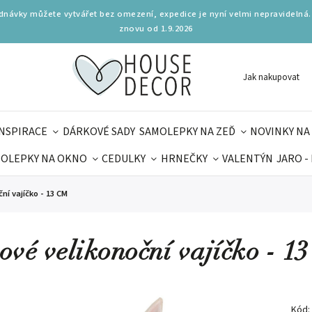
ednávky můžete vytvářet bez omezení, expedice je nyní velmi nepravidelná.
znovu od 1.9.2026
Jak nakupovat
INSPIRACE
DÁRKOVÉ SADY
SAMOLEPKY NA ZEĎ
NOVINKY NA
OLEPKY NA OKNO
CEDULKY
HRNEČKY
VALENTÝN
JARO -
OLÁ
PRO DĚTI
DOPLŇKY
PARFUMERIE
BYDLENÍ
ní vajíčko - 13 CM
MAMINEK
TIPY NA LÉTO
ové velikonoční vajíčko - 1
Kód: