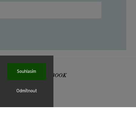
Souhlasím
FACEBOOK
Odmítnout
r.cz