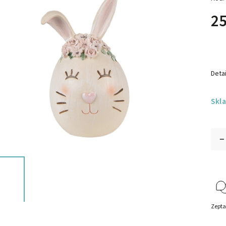
25
Detai
Skl
Zepta