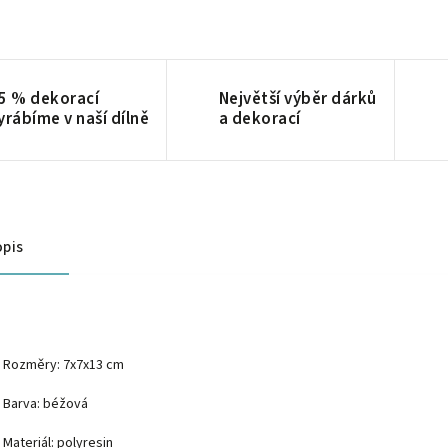
5 % dekorací
Největší výběr dárků
yrábíme v naší dílně
a dekorací
pis
Rozměry:
7x7x13 cm
Barva: béžová
Materiál: p
olyresin