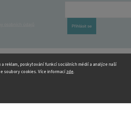
y osobních údajů
Přihlásit se
 a reklam, poskytování funkcí sociálních médií a analýze naší
e soubory cookies. Více informací
zde
.
 HOUSEDECOR
Kontakt
PO
– 9:00–11:00
ST
– 9:00–11:00
chod
me a vyhráváme
podpora@housedeco