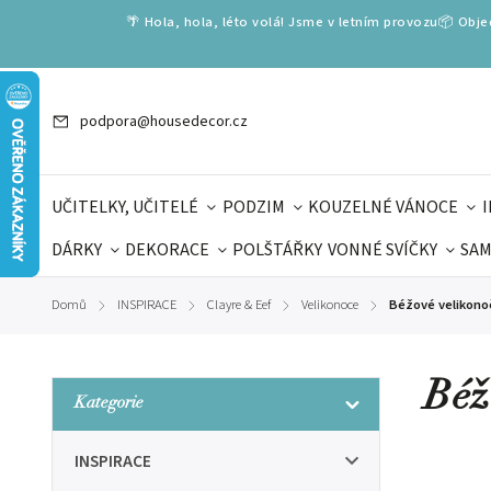
🌴 Hola, hola, léto volá! Jsme v letním provozu📦 Obj
podpora@housedecor.cz
UČITELKY, UČITELÉ
PODZIM
KOUZELNÉ VÁNOCE
DÁRKY
DEKORACE
POLŠTÁŘKY
VONNÉ SVÍČKY
SAM
SLOVENSKÉ SPECIÁLY
DÁRKOVÉ VOUCHERY
ŠKOLA V
Domů
INSPIRACE
Clayre & Eef
Velikonoce
Béžové velikonoč
/
/
/
/
DÁRKY KE DNI OTCŮ
DEN 
Béž
Kategorie
INSPIRACE