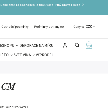
 Děkujeme za pochopení a trpělivost ! Plný provoz bude
Ceny v:
Obchodní podmínky
Podmínky ochrany osobních údajů
CZK
 ESHOPU
DEKORACE NA MÍRU
 LÉTO
SVĚT VÍNA
VÝPRODEJ
DELIKATESY
VELIKONOCE
MIKULÁŠ
3 CM
KCEX6PR3827XA2X1