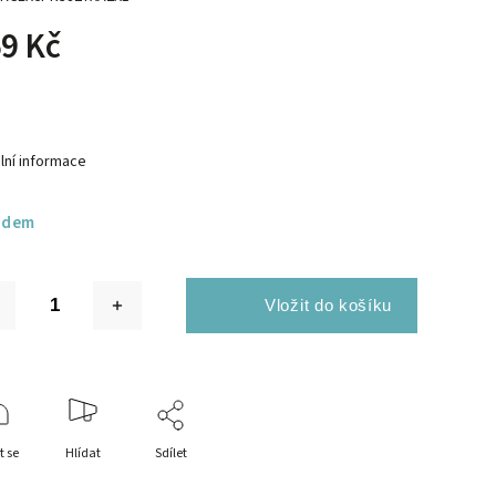
9 Kč
lní informace
adem
t se
Hlídat
Sdílet