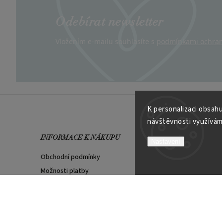
Odebírat newsletter
Vložením e-mailu souhlasíte s
podmínkami ochran
K personalizaci obsahu
návštěvnosti využívám
INFORMACE K NÁKUPU
VÍCE O
Nastavení
Obchodní podmínky
Kontakt
Možnosti platby
Velkoob
Reklamační řád
Soutěží
Garance spokojenosti