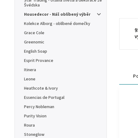
Star Trading - Útulná světla a dekorace ze
Švédska
Housedecor - Náš oblíbený výběr
Kolekce Alborg - oblíbené domečky
9
Grace Cole
v
Greenomic
English Soap
Esprit Provance
Itinera
Po
Leone
Heathcote & Ivory
Essencias de Portugal
Percy Nobleman
Purity Vision
Roura
Stoneglow