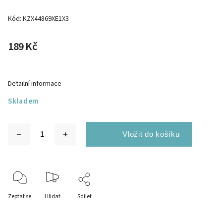
Kód:
KZX44869XE1X3
189 Kč
Detailní informace
Skladem
Zeptat se
Hlídat
Sdílet