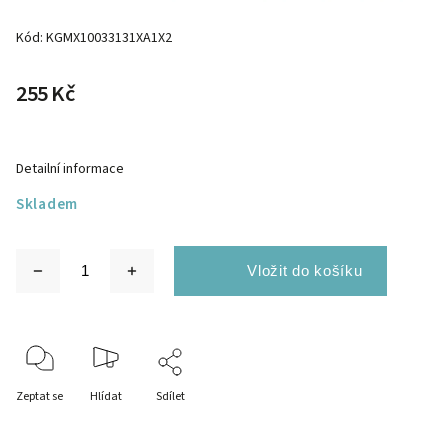
Kód:
KGMX10033131XA1X2
255 Kč
Detailní informace
Skladem
Zeptat se
Hlídat
Sdílet