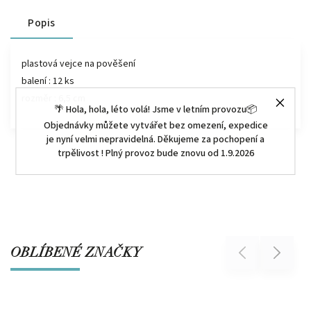
Popis
plastová vejce na pověšení
balení : 12 ks
rozměr : 6,5 cm
🌴 Hola, hola, léto volá! Jsme v letním provozu📦
Objednávky můžete vytvářet bez omezení, expedice
je nyní velmi nepravidelná. Děkujeme za pochopení a
trpělivost ! Plný provoz bude znovu od 1.9.2026
OBLÍBENÉ ZNAČKY
Previous
Next