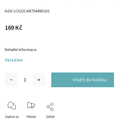
Kód:
LCX22CAN7044XD2X1
169 Kč
Detailní informace
Skladem
Zeptat se
Hlídat
Sdílet