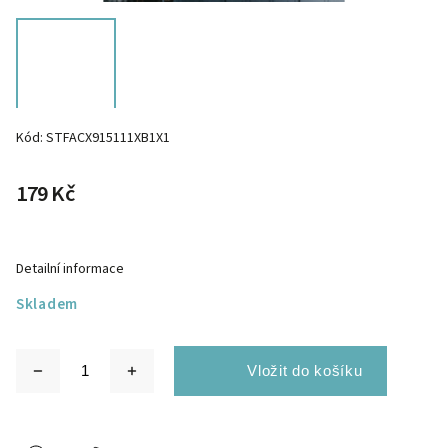
Kód:
STFACX915111XB1X1
179 Kč
Detailní informace
Skladem