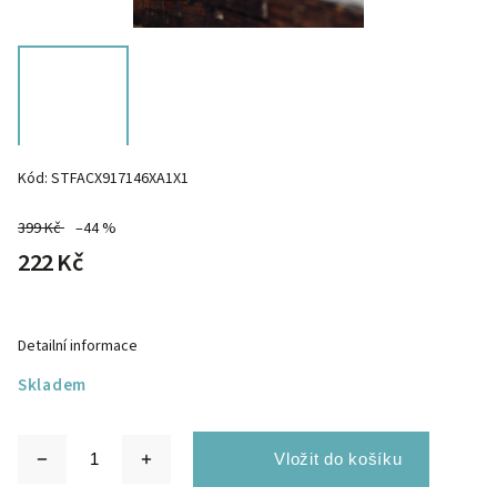
Kód:
STFACX917146XA1X1
399 Kč
–44 %
222 Kč
Detailní informace
Skladem