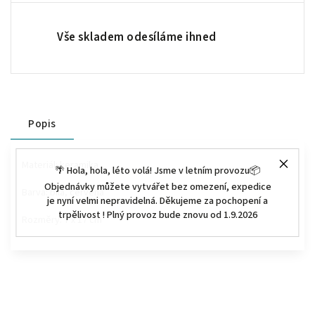
Vše skladem odesíláme ihned
Popis
Materiál: keramika
🌴 Hola, hola, léto volá! Jsme v letním provozu📦
Objednávky můžete vytvářet bez omezení, expedice
Barva: bílá, červená
je nyní velmi nepravidelná. Děkujeme za pochopení a
trpělivost ! Plný provoz bude znovu od 1.9.2026
Rozměry: 7 x 17 cm