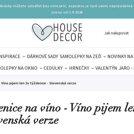
ednávky můžete vytvářet bez omezení, expedice je nyní velmi nepravidelná.
znovu od 1.9.2026
Jak nakupovat
INSPIRACE
DÁRKOVÉ SADY
SAMOLEPKY NA ZEĎ
NOVINKY NA
OLEPKY NA OKNO
CEDULKY
HRNEČKY
VALENTÝN
JARO -
OLÁ
PRO DĚTI
DOPLŇKY
PARFUMERIE
BYDLENÍ
- Víno pijem len 3x týždenne - Slovenská verze
MAMINEK
TIPY NA LÉTO
enice na víno - Víno pijem l
venská verze