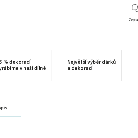
Zepta
5 % dekorací
Největší výběr dárků
yrábíme v naší dílně
a dekorací
pis