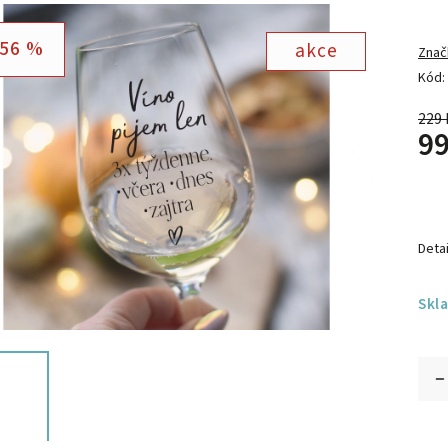
56 %
akce
Znač
Kód:
229 
99
Detai
Skl