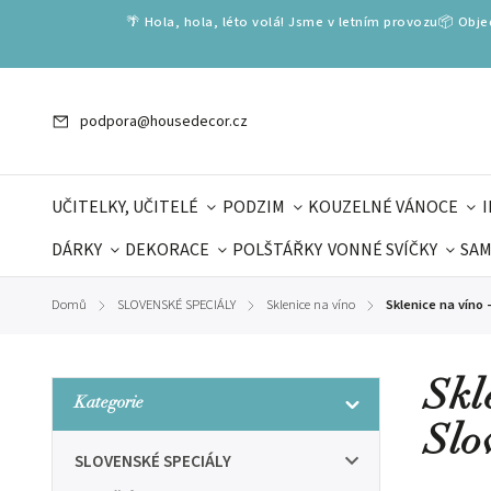
🌴 Hola, hola, léto volá! Jsme v letním provozu📦 Obj
podpora@housedecor.cz
UČITELKY, UČITELÉ
PODZIM
KOUZELNÉ VÁNOCE
DÁRKY
DEKORACE
POLŠTÁŘKY
VONNÉ SVÍČKY
SAM
SLOVENSKÉ SPECIÁLY
DÁRKOVÉ VOUCHERY
ŠKOLA V
Domů
SLOVENSKÉ SPECIÁLY
Sklenice na víno
Sklenice na víno 
/
/
/
DÁRKY KE DNI OTCŮ
DEN 
Skl
Kategorie
Slo
SLOVENSKÉ SPECIÁLY