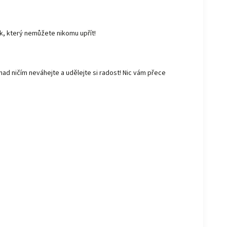
ek, který nemůžete nikomu upřít!
ad ničím neváhejte a udělejte si radost! Nic vám přece