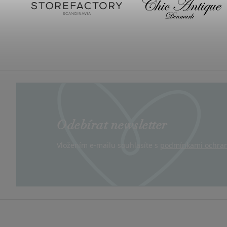
Odebírat newsletter
Vložením e-mailu souhlasíte s
podmínkami ochran