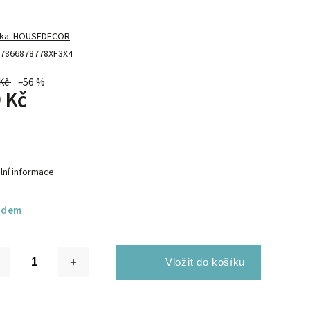
ka:
HOUSEDECOR
7866878778XF3X4
Kč
–56 %
 Kč
lní informace
adem