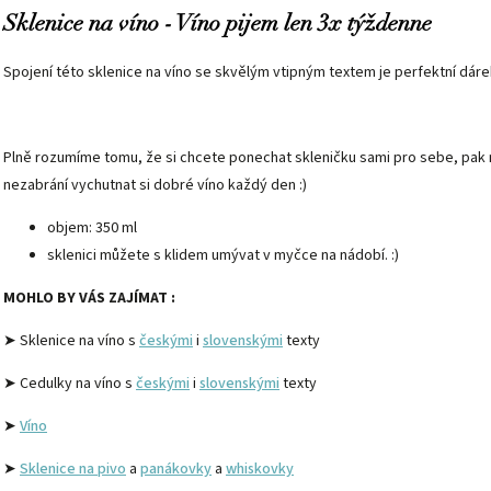
Sklenice na víno - Víno pijem len 3x týždenne
Spojení této sklenice na víno se skvělým vtipným textem je perfektní dár
Plně rozumíme tomu, že si chcete ponechat skleničku sami pro sebe, pak n
nezabrání vychutnat si dobré víno každý den :)
objem: 350 ml
sklenici můžete s klidem umývat v myčce na nádobí. :)
MOHLO BY VÁS ZAJÍMAT :
➤ Sklenice na víno s
českými
i
slovenskými
texty
➤ Cedulky na víno s
českými
i
slovenskými
texty
➤
Víno
➤
Sklenice na pivo
a
panákovky
a
whiskovky