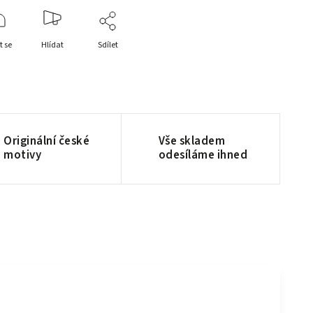
t se
Hlídat
Sdílet
Originální české
Vše skladem
motivy
odesíláme ihned