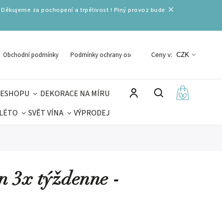
 Děkujeme za pochopení a trpělivost ! Plný provoz bude
Ceny v:
Obchodní podmínky
Podmínky ochrany osobních údajů
CZK
 ESHOPU
DEKORACE NA MÍRU
 LÉTO
SVĚT VÍNA
VÝPRODEJ
DELIKATESY
VELIKONOCE
MIKULÁŠ
en 3x týždenne -