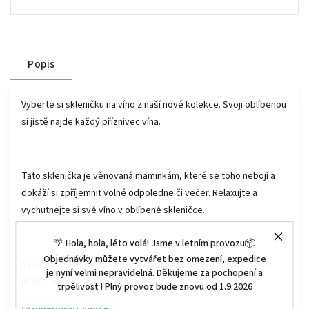
Popis
Vyberte si skleničku na víno z naší nové kolekce. Svoji oblíbenou
si jistě najde každý příznivec vína.
Tato sklenička je věnovaná maminkám, které se toho nebojí a
dokáží si zpříjemnit volné odpoledne či večer. Relaxujte a
vychutnejte si své víno v oblíbené skleničce.
🌴 Hola, hola, léto volá! Jsme v letním provozu📦
Objednávky můžete vytvářet bez omezení, expedice
Na našem e-shopu najdete i nabídku vybraných vín, které Vás
je nyní velmi nepravidelná. Děkujeme za pochopení a
jistě očarují :)
trpělivost ! Plný provoz bude znovu od 1.9.2026
prohlédnout víno ♥