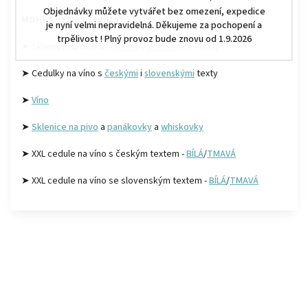
Objednávky můžete vytvářet bez omezení, expedice
MOHLO BY VÁS ZAJÍMAT :
je nyní velmi nepravidelná. Děkujeme za pochopení a
trpělivost ! Plný provoz bude znovu od 1.9.2026
➤ Sklenice na víno s
českými
i
slovenskými
texty
➤ Cedulky na víno s
českými
i
slovenskými
texty
➤
Víno
➤
Sklenice na pivo
a
panákovky
a
whiskovky
➤ XXL cedule na víno s českým textem -
BÍLÁ
/
TMAVÁ
➤ XXL cedule na víno se slovenským textem -
BÍLÁ
/
TMAVÁ