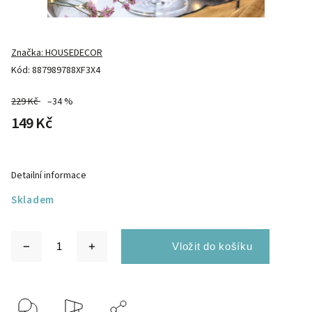
Značka:
HOUSEDECOR
Kód:
887989788XF3X4
229 Kč
–34 %
149 Kč
Detailní informace
Skladem