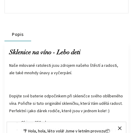
Popis
Sklenice na víno - Lebo deti
Naše milované ratolesti jsou zdrojem našeho štěstí a radosti,
ale také mnohdy únavy a vyčerpání.
Dopijte své baterie odpočinkem při skleničce svého oblíbeného
vína. Pořiďte si tuto originální skleničku, která Vám udělá radost.
Perfektní i jako dárek rodiče, které jsou v jednom kole! :)
Objem: 350 ml
sklenici můžete s klidem umývat v myčce na nádobí. :)
🌴 Hola, hola, léto volá! Jsme v letním provozu📦