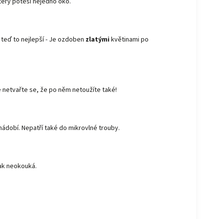
 který potěší nejedno oko.
A teď to nejlepší - Je ozdoben
zlatými
květinami po
e netvařte se, že po něm netoužíte také!
nádobí. Nepatří také do mikrovlné trouby.
tak neokouká.