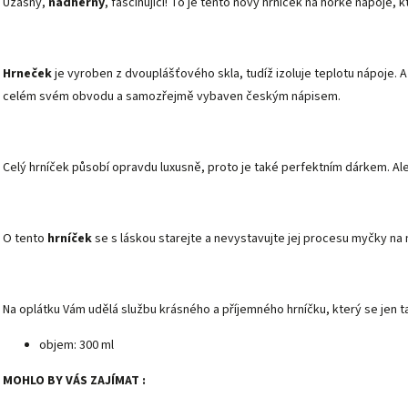
Úžasný,
nádherný
, fascinující! To je tento nový hrníček na horké nápoje,
Hrneček
je vyroben z dvouplášťového skla, tudíž izoluje teplotu nápoje. 
celém svém obvodu a samozřejmě vybaven českým nápisem.
Celý hrníček působí opravdu luxusně, proto je také perfektním dárkem. Al
O tento
hrníček
se s láskou starejte a nevystavujte jej procesu myčky na 
Na oplátku Vám udělá službu krásného a příjemného hrníčku, který se jen 
objem: 300 ml
MOHLO BY VÁS ZAJÍMAT :