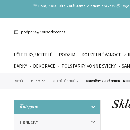
🌴 Hola, hola, léto volá! Jsme v letním provozu📦 Obj
podpora@housedecor.cz
UČITELKY, UČITELÉ
PODZIM
KOUZELNÉ VÁNOCE
DÁRKY
DEKORACE
POLŠTÁŘKY
VONNÉ SVÍČKY
SAM
SLOVENSKÉ SPECIÁLY
DÁRKOVÉ VOUCHERY
ŠKOLA V
Domů
HRNEČKY
Skleněné hrnečky
Skleněný zlatý hrnek - Dob
/
/
/
DÁRKY KE DNI OTCŮ
DEN 
Skl
Kategorie
HRNEČKY