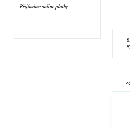
Přijímáme online platby
9
v
Po