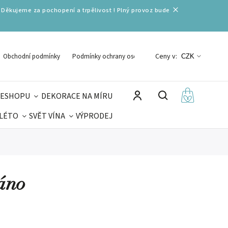
 Děkujeme za pochopení a trpělivost ! Plný provoz bude
Ceny v:
Obchodní podmínky
Podmínky ochrany osobních údajů
CZK
 ESHOPU
DEKORACE NA MÍRU
 LÉTO
SVĚT VÍNA
VÝPRODEJ
DELIKATESY
VELIKONOCE
MIKULÁŠ
áno