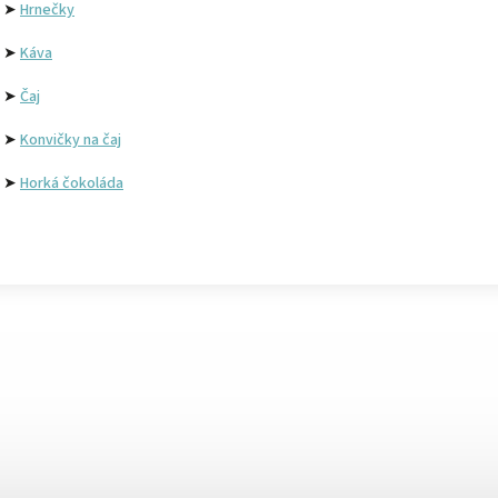
➤
Hrnečky
➤
Káva
➤
Čaj
➤
Konvičky na čaj
➤
Horká čokoláda