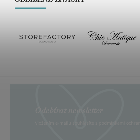
OBLÍBENÉ ZNAČKY
Odebírat newsletter
Vložením e-mailu souhlasíte s
podmínkami ochran