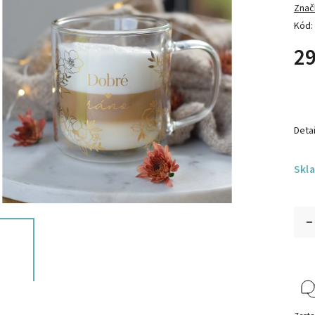
Znač
Kód:
29
Detai
Skl