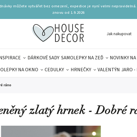
ednávky můžete vytvářet bez omezení, expedice je nyní velmi nepravidelná.
znovu od 1.9.2026
Jak nakupovat
INSPIRACE
DÁRKOVÉ SADY
SAMOLEPKY NA ZEĎ
NOVINKY NA
OLEPKY NA OKNO
CEDULKY
HRNEČKY
VALENTÝN
JARO -
OLÁ
PRO DĚTI
DOPLŇKY
PARFUMERIE
BYDLENÍ
ré ráno
MAMINEK
TIPY NA LÉTO
eněný zlatý hrnek - Dobré r