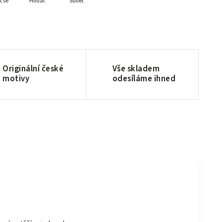
t se
Hlídat
Sdílet
Originální české
Vše skladem
motivy
odesíláme ihned