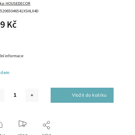
ka:
HOUSEDECOR
52065046541XSHLX4D
9 Kč
lní informace
adem