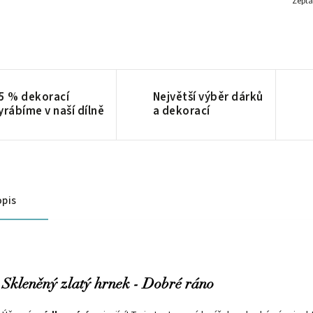
Zepta
5 % dekorací
Největší výběr dárků
yrábíme v naší dílně
a dekorací
pis
Skleněný zlatý hrnek - Dobré ráno