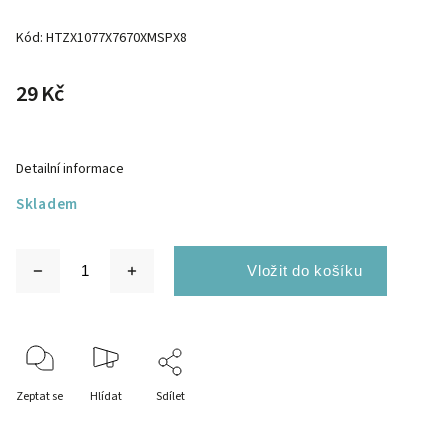
Kód:
HTZX1077X7670XMSPX8
29 Kč
Detailní informace
Skladem
Zeptat se
Hlídat
Sdílet