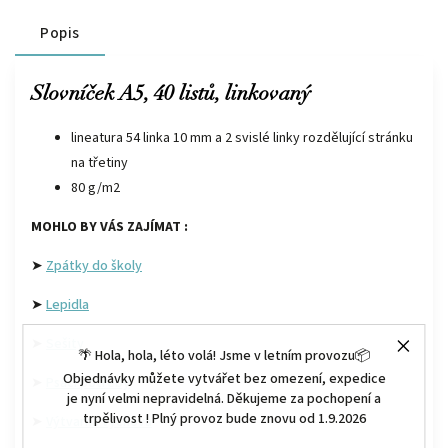
Popis
Slovníček A5, 40 listů, linkovaný
lineatura 54 linka 10 mm a 2 svislé linky rozdělující stránku
na třetiny
80 g/m2
MOHLO BY VÁS ZAJÍMAT :
➤
Zpátky do školy
➤
Lepidla
➤
Sešity
🌴 Hola, hola, léto volá! Jsme v letním provozu📦
Objednávky můžete vytvářet bez omezení, expedice
➤
Psací potřeby
je nyní velmi nepravidelná. Děkujeme za pochopení a
trpělivost ! Plný provoz bude znovu od 1.9.2026
➤
Výtvarná výchova