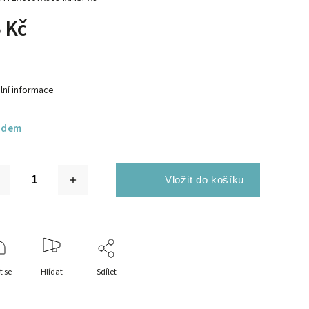
 Kč
lní informace
adem
t se
Hlídat
Sdílet