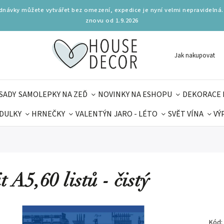
ednávky můžete vytvářet bez omezení, expedice je nyní velmi nepravidelná.
znovu od 1.9.2026
Jak nakupovat
SADY
SAMOLEPKY NA ZEĎ
NOVINKY NA ESHOPU
DEKORACE 
DULKY
HRNEČKY
VALENTÝN
JARO - LÉTO
SVĚT VÍNA
VÝ
PLŇKY
PARFUMERIE
BYDLENÍ
DELIKATESY
KOUZE
MAMINEK
TIPY NA LÉTO
t A5,60 listů - čistý
Kód: