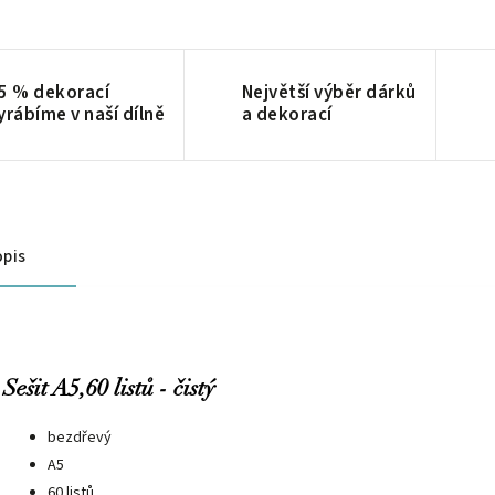
5 % dekorací
Největší výběr dárků
yrábíme v naší dílně
a dekorací
pis
Sešit A5,60 listů - čistý
bezdřevý
A5
60 listů