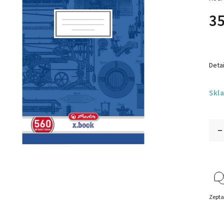
35
Detai
Skl
Zepta