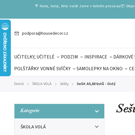
🌴 Hola, hola, léto volá! Jsme v letním provozu📦 Obj
podpora@housedecor.cz
UČITELKY, UČITELÉ
PODZIM
INSPIRACE
DÁRKOVÉ 
POLŠTÁŘKY
VONNÉ SVÍČKY
SAMOLEPKY NA OKNO
CE
DÁRKOVÉ VOUCHERY
ŠKOLA VOLÁ
PRO DĚTI
DO
Domů
ŠKOLA VOLÁ
Sešity
Sešit A5,60 listů - čistý
/
/
/
DÁRKY KE DNI OTCŮ
DEN 
Seši
Kategorie
ŠKOLA VOLÁ