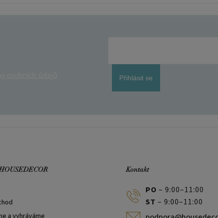
y osobních údajů
Přihlásit se
 HOUSEDECOR
Kontakt
PO
– 9:00–11:00
ST
– 9:00–11:00
chod
me a vyhráváme
podpora@housedeco