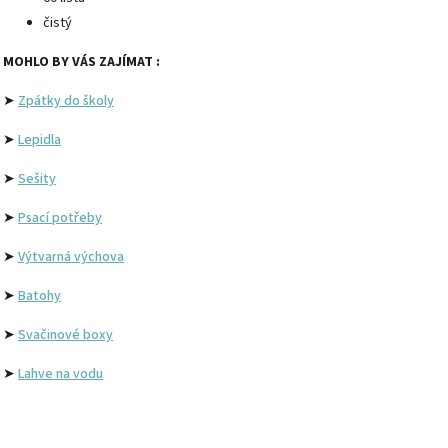
čistý
MOHLO BY VÁS ZAJÍMAT :
➤
Zpátky do školy
➤
Lepidla
➤
Sešity
➤
Psací potřeby
➤
Výtvarná výchova
➤
Batohy
➤
Svačinové boxy
➤
Lahve na vodu