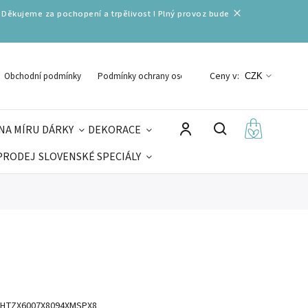
 Děkujeme za pochopení a trpělivost ! Plný provoz bude
Ceny v:
Obchodní podmínky
Podmínky ochrany osobních údajů
CZK
NA MÍRU
DÁRKY
DEKORACE
PRODEJ
SLOVENSKÉ SPECIÁLY
LNÉ VÁNOCE
VELIKONOCE
MIKULÁŠ
HTZX6007X8094XMSPX8