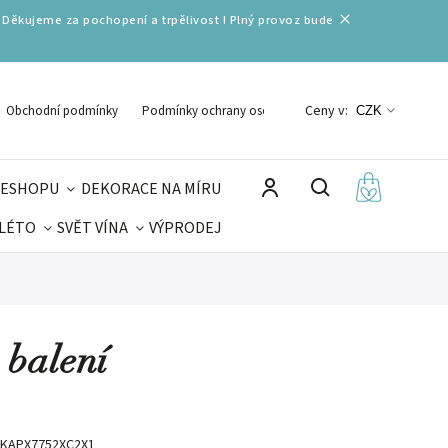
 Děkujeme za pochopení a trpělivost ! Plný provoz bude
Ceny v:
Obchodní podmínky
Podmínky ochrany osobních údajů
CZK
 ESHOPU
DEKORACE NA MÍRU
 LÉTO
SVĚT VÍNA
VÝPRODEJ
DELIKATESY
VELIKONOCE
MIKULÁŠ
 balení
KAPX7752XC2X1