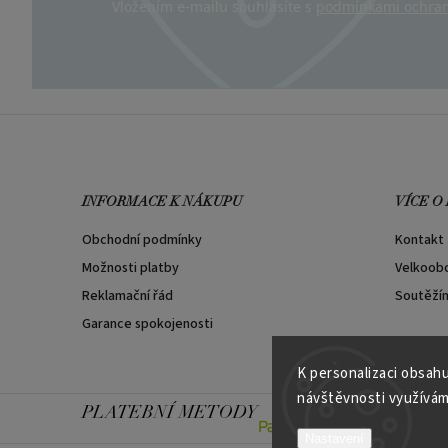
Vložením e-mailu souhlasíte s
podmínkami ochran
INFORMACE K NÁKUPU
VÍCE O
Obchodní podmínky
Kontakt
Možnosti platby
Velkoob
Reklamační řád
Soutěží
Garance spokojenosti
K personalizaci obsahu
návštěvnosti využívám
PLATEBNÍ METODY
Nastavení