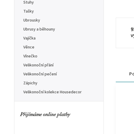
Stuhy
Tašky
Ubrousky
9
Ubrusy a běhouny
v
Vajíčka
Věnce
Vínečko
Velikonoční přání
Po
Velikonoční pečení
Zápichy
Velikonoční kolekce Housedecor
Přijímáme online platby