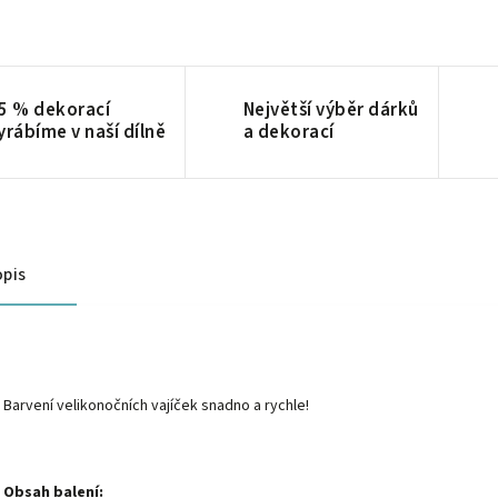
5 % dekorací
Největší výběr dárků
yrábíme v naší dílně
a dekorací
pis
Barvení velikonočních vajíček snadno a rychle!
Obsah balení: