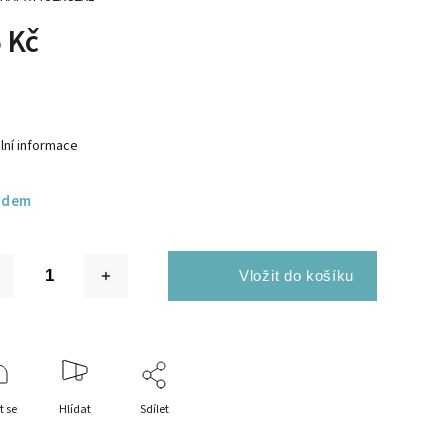
 Kč
lní informace
adem
t se
Hlídat
Sdílet