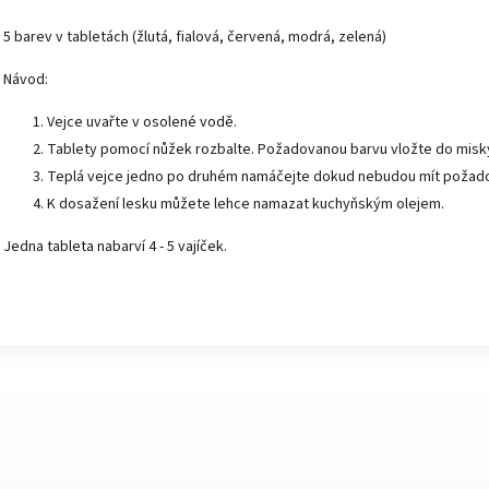
5 barev v tabletách (žlutá, fialová, červená, modrá, zelená)
Návod:
Vejce uvařte v osolené vodě.
Tablety pomocí nůžek rozbalte. Požadovanou barvu vložte do misky, z
Teplá vejce jedno po druhém namáčejte dokud nebudou mít požad
K dosažení lesku můžete lehce namazat kuchyňským olejem.
Jedna tableta nabarví 4 - 5 vajíček.