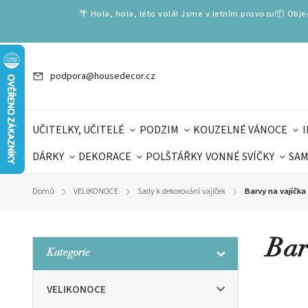
🌴 Hola, hola, léto volá! Jsme v letním provozu📦 Obj
podpora@housedecor.cz
UČITELKY, UČITELÉ
PODZIM
KOUZELNÉ VÁNOCE
DÁRKY
DEKORACE
POLŠTÁŘKY
VONNÉ SVÍČKY
SAM
SLOVENSKÉ SPECIÁLY
DÁRKOVÉ VOUCHERY
ŠKOLA V
Domů
VELIKONOCE
Sady k dekorování vajíček
Barvy na vajíčka 
/
/
/
DÁRKY KE DNI OTCŮ
DEN 
Bar
Kategorie
VELIKONOCE