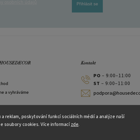
y osobních údajů
Přihlásit se
 HOUSEDECOR
Kontakt
PO
– 9:00–11:00
ST
– 9:00–11:00
chod
me a vyhráváme
podpora@housedeco
 a reklam, poskytování funkcí sociálních médií a analýze naší
e soubory cookies. Více informací
zde
.