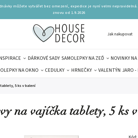
ednávky můžete vytvářet bez omezení, expedice je nyní velmi nepravidelná.
znovu od 1.9.2026
Jak nakupovat
INSPIRACE
DÁRKOVÉ SADY
SAMOLEPKY NA ZEĎ
NOVINKY NA
OLEPKY NA OKNO
CEDULKY
HRNEČKY
VALENTÝN
JARO -
OLÁ
PRO DĚTI
DOPLŇKY
PARFUMERIE
BYDLENÍ
tablety, 5 ks v balení
MAMINEK
TIPY NA LÉTO
vy na vajíčka tablety, 5 ks v
Kód: