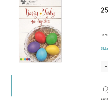
25
Detai
Skl
Zepta