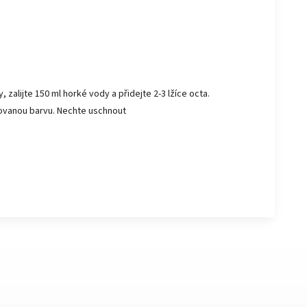
alijte 150 ml horké vody a přidejte 2-3 lžíce octa.
ovanou barvu. Nechte uschnout