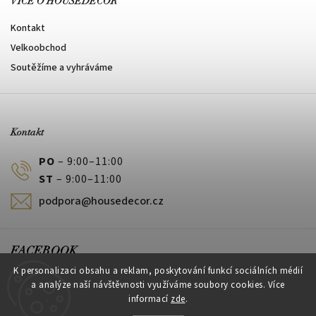
VÍCE O HOUSEDECOR
Kontakt
Velkoobchod
Soutěžíme a vyhráváme
Kontakt
PO
– 9:00–11:00
ST
– 9:00–11:00
podpora@housedecor.cz
FACEBOOK
K personalizaci obsahu a reklam, poskytování funkcí sociálních médií
a analýze naší návštěvnosti využíváme soubory cookies. Více
informací
zde
.