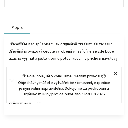
Popis
Přemýšlíte nad způsobem jak originálně zkrášlit vaši terasu?
Dřevěná provazová cedule vyrobená v naší dílně se zde bude
úžasně vyjímat a ještě k tomu potěší všechny příchozí návštěvy.
🌴 Hola, hola, léto volá! Jsme v letním provozu📦
Tato cedule vám nesmí na terásce chybět!
Objednávky můžete vytvářet bez omezení, expedice
je nyní velmi nepravidelná. Děkujeme za pochopení a
trpělivost ! Plný provoz bude znovu od 1.9.2026
velikost: 43 x 35 cm