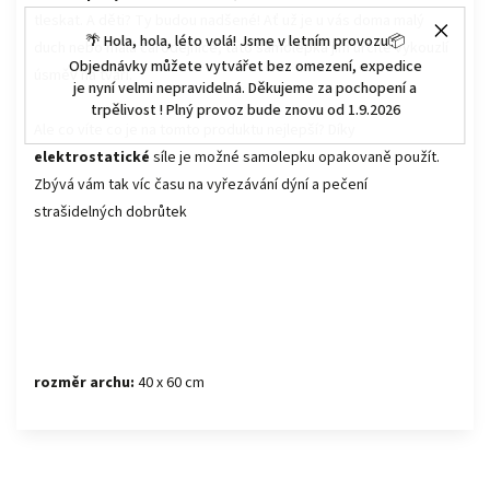
tleskat. A děti? Ty budou nadšené! Ať už je u vás doma malý
🌴 Hola, hola, léto volá! Jsme v letním provozu📦
duch nebo malá čarodějnice, tato samolepka jim určitě vykouzlí
Objednávky můžete vytvářet bez omezení, expedice
úsměv na tváři.
je nyní velmi nepravidelná. Děkujeme za pochopení a
trpělivost ! Plný provoz bude znovu od 1.9.2026
Ale co víte co je na tomto produktu nejlepší? Díky
elektrostatické
síle je možné samolepku opakovaně použít.
Zbývá vám tak víc času na vyřezávání dýní a pečení
strašidelných dobrůtek
rozměr archu:
40 x 60 cm