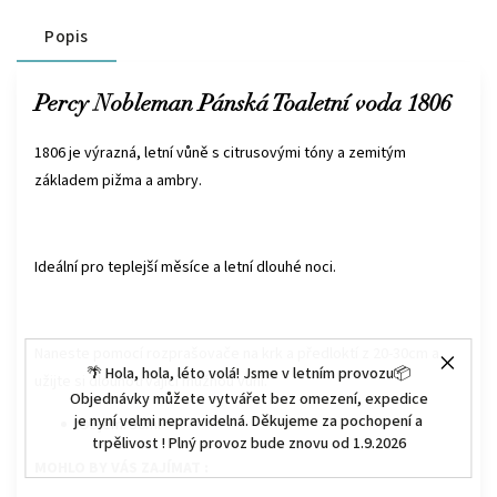
Popis
Percy Nobleman Pánská Toaletní voda 1806
1806 je výrazná, letní vůně s citrusovými tóny a zemitým
základem pižma a ambry.
Ideální pro teplejší měsíce a letní dlouhé noci.
Naneste pomocí rozprašovače na krk a předloktí z 20-30cm a
🌴 Hola, hola, léto volá! Jsme v letním provozu📦
užijte si dlouhotrvající mužnou vůni.
Objednávky můžete vytvářet bez omezení, expedice
je nyní velmi nepravidelná. Děkujeme za pochopení a
Objem: 50ml
trpělivost ! Plný provoz bude znovu od 1.9.2026
MOHLO BY VÁS ZAJÍMAT :