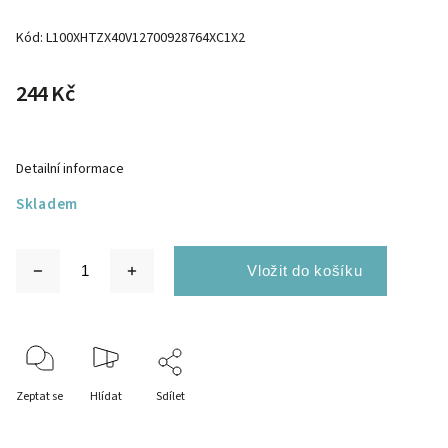
Kód:
L100XHTZX40V12700928764XC1X2
244 Kč
Detailní informace
Skladem
Zeptat se
Hlídat
Sdílet