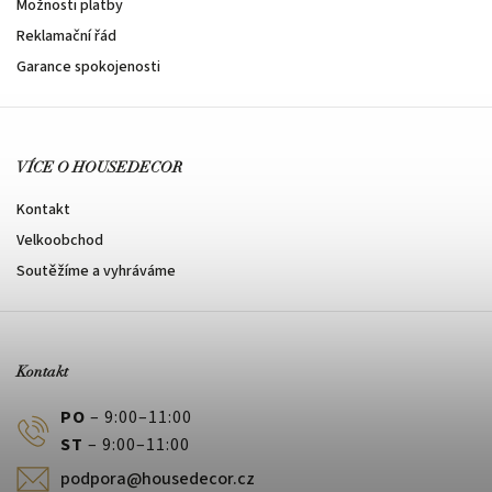
Možnosti platby
Reklamační řád
Garance spokojenosti
VÍCE O HOUSEDECOR
Kontakt
Velkoobchod
Soutěžíme a vyhráváme
Kontakt
PO
– 9:00–11:00
ST
– 9:00–11:00
podpora@housedecor.cz