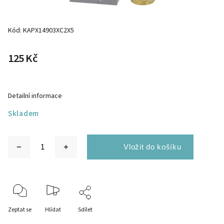
Kód:
KAPX14903XC2X5
125 Kč
Detailní informace
Skladem
Zeptat se
Hlídat
Sdílet