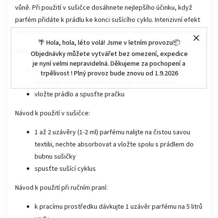
vůně. Při použití v sušičce dosáhnete nejlepšího účinku, když
parfém přidáte k prádlu ke konci sušícího cyklu. Intenzivní efekt
má parfém při praní i při sušení. Parfém nelijte přímo na prádlo.
🌴 Hola, hola, léto volá! Jsme v letním provozu📦
Návod k použití v pračce:
Objednávky můžete vytvářet bez omezení, expedice
je nyní velmi nepravidelná. Děkujeme za pochopení a
1 až 2 uzávěry (1-2 ml) parfému nalijte buď do čisté
trpělivost ! Plný provoz bude znovu od 1.9.2026
přihrádky na aviváž nebo přímo do bubnu pračky
vložte prádlo a spusťte pračku
Návod k použití v sušičce:
1 až 2 uzávěry (1-2 ml) parfému nalijte na čistou savou
textilii, nechte absorbovat a vložte spolu s prádlem do
bubnu sušičky
spusťte sušící cyklus
Návod k použití při ručním praní:
k pracímu prostředku dávkujte 1 uzávěr parfému na 5 litrů