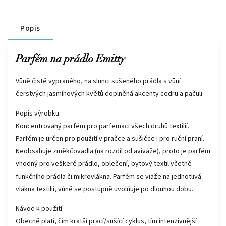
Popis
Parfém na prádlo Emitty
Vůně čistě vypraného, na slunci sušeného prádla s vůní
čerstvých jasmínových květů doplněná akcenty cedru a pačuli.
Popis výrobku:
Koncentrovaný parfém pro parfemaci všech druhů textilií.
Parfém je určen pro použití v pračce a sušičce i pro ruční praní.
Neobsahuje změkčovadla (na rozdíl od aviváže), proto je parfém
vhodný pro veškeré prádlo, oblečení, bytový textil včetně
funkčního prádla či mikrovlákna. Parfém se viaže na jednotlivá
vlákna textilií, vůně se postupně uvolňuje po dlouhou dobu.
Návod k použití:
Obecně platí, čím kratší prací/sušící cyklus, tím intenzivnější