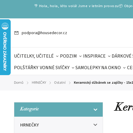
🌴 Hola, hola, léto volá! Jsme v letním provozu📦 Obj
podpora@housedecor.cz
UČITELKY, UČITELÉ
PODZIM
INSPIRACE
DÁRKOVÉ 
POLŠTÁŘKY
VONNÉ SVÍČKY
SAMOLEPKY NA OKNO
CE
DÁRKOVÉ VOUCHERY
ŠKOLA VOLÁ
PRO DĚTI
DO
Domů
HRNEČKY
Ostatní
Keramický džbánek se zajíčky - 15
/
/
/
DÁRKY KE DNI OTCŮ
DEN 
Ker
Kategorie
HRNEČKY