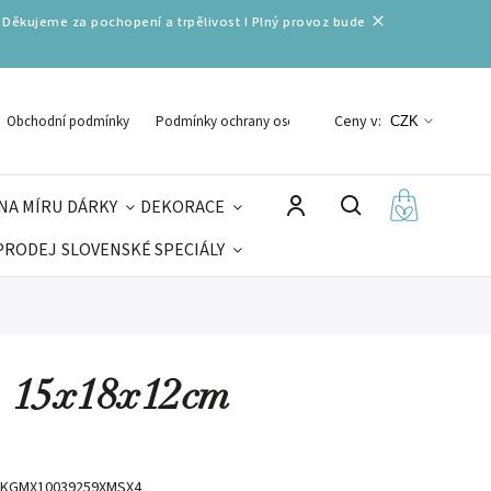
 Děkujeme za pochopení a trpělivost ! Plný provoz bude
Ceny v:
Obchodní podmínky
Podmínky ochrany osobních údajů
CZK
NA MÍRU
DÁRKY
DEKORACE
PRODEJ
SLOVENSKÉ SPECIÁLY
LNÉ VÁNOCE
VELIKONOCE
MIKULÁŠ
- 15x18x12cm
KGMX10039259XMSX4