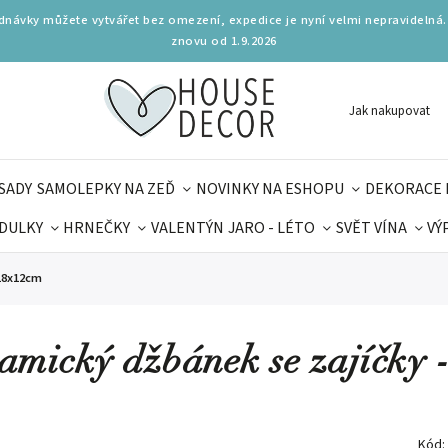
ednávky můžete vytvářet bez omezení, expedice je nyní velmi nepravidelná.
znovu od 1.9.2026
Jak nakupovat
SADY
SAMOLEPKY NA ZEĎ
NOVINKY NA ESHOPU
DEKORACE 
DULKY
HRNEČKY
VALENTÝN
JARO - LÉTO
SVĚT VÍNA
VÝ
PLŇKY
PARFUMERIE
BYDLENÍ
DELIKATESY
KOUZE
x18x12cm
MAMINEK
TIPY NA LÉTO
amický džbánek se zajíčky 
Kód: