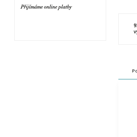
Přijímáme online platby
9
v
Po