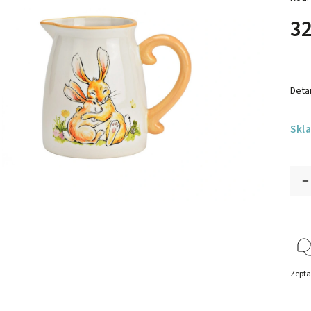
32
Detai
Skl
Zepta