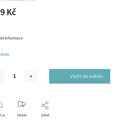
9 Kč
lní informace
adem
t se
Hlídat
Sdílet