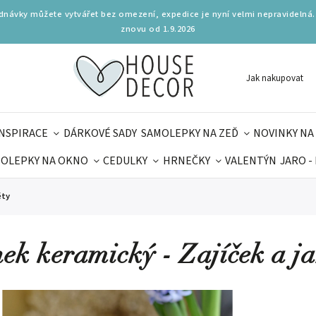
ednávky můžete vytvářet bez omezení, expedice je nyní velmi nepravidelná.
znovu od 1.9.2026
Jak nakupovat
INSPIRACE
DÁRKOVÉ SADY
SAMOLEPKY NA ZEĎ
NOVINKY NA
OLEPKY NA OKNO
CEDULKY
HRNEČKY
VALENTÝN
JARO -
OLÁ
PRO DĚTI
DOPLŇKY
PARFUMERIE
BYDLENÍ
ěty
MAMINEK
TIPY NA LÉTO
ek keramický - Zajíček a ja