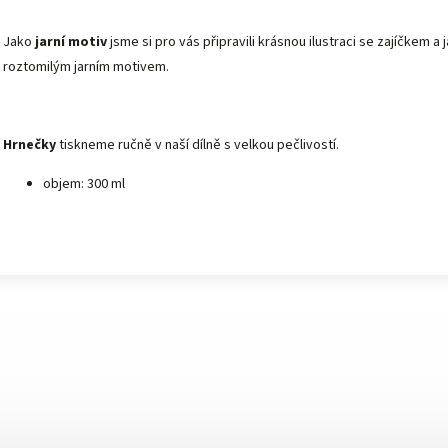
Jako
jarní motiv
jsme si pro vás připravili krásnou ilustraci se zajíčkem a j
roztomilým jarním motivem.
Hrnečky
tiskneme ručně v naší dílně s velkou pečlivostí.
objem
: 300 ml