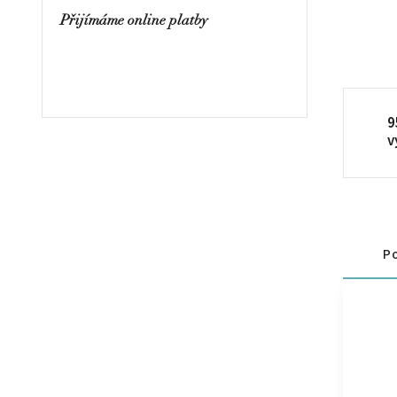
Přijímáme online platby
9
v
Po