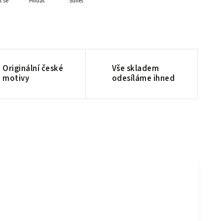
t se
Hlídat
Sdílet
Originální české
Vše skladem
motivy
odesíláme ihned