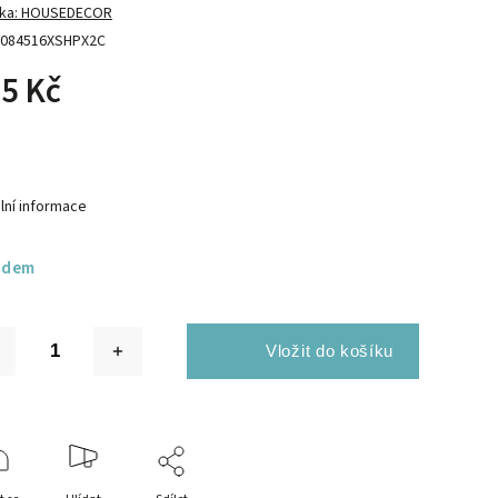
ka:
HOUSEDECOR
084516XSHPX2C
5 Kč
lní informace
adem