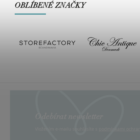
OBLÍBENÉ ZNAČKY
Odebírat newsletter
Vložením e-mailu souhlasíte s
podmínkami ochran