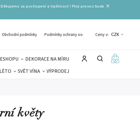
 Děkujeme za pochopení a trpělivost ! Plný provoz bude
Ceny v:
Obchodní podmínky
Podmínky ochrany osobních údajů
CZK
 ESHOPU
DEKORACE NA MÍRU
 LÉTO
SVĚT VÍNA
VÝPRODEJ
DELIKATESY
VELIKONOCE
MIKULÁŠ
rní květy