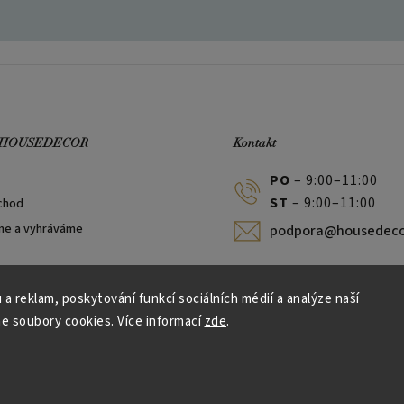
 HOUSEDECOR
Kontakt
PO
– 9:00–11:00
ST
– 9:00–11:00
chod
me a vyhráváme
podpora@housedeco
 a reklam, poskytování funkcí sociálních médií a analýze naší
e soubory cookies. Více informací
zde
.
Vytvořil Shoptet