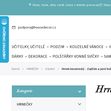
🌴 Hola, hola, léto volá! Jsme v letním provozu📦 Obj
podpora@housedecor.cz
UČITELKY, UČITELÉ
PODZIM
KOUZELNÉ VÁNOCE
DÁRKY
DEKORACE
POLŠTÁŘKY
VONNÉ SVÍČKY
SAM
SLOVENSKÉ SPECIÁLY
DÁRKOVÉ VOUCHERY
ŠKOLA V
Domů
HRNEČKY
Ostatní
Hrnek keramický - Zajíček a jarní kv
/
/
/
DÁRKY KE DNI OTCŮ
DEN 
Hrn
Kategorie
HRNEČKY