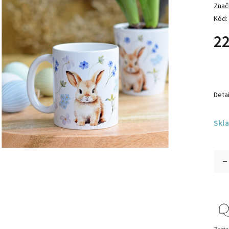
Znač
Kód:
22
Detai
Skl