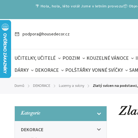
🌴 Hola, hola, léto volá! Jsme v letním provozu📦 Obj
podpora@housedecor.cz
UČITELKY, UČITELÉ
PODZIM
KOUZELNÉ VÁNOCE
DÁRKY
DEKORACE
POLŠTÁŘKY
VONNÉ SVÍČKY
SAM
SLOVENSKÉ SPECIÁLY
DÁRKOVÉ VOUCHERY
ŠKOLA V
Domů
DEKORACE
Lucerny a svícny
Zlatý svícen na podstavci
/
/
/
DÁRKY KE DNI OTCŮ
DEN 
Zla
Kategorie
DEKORACE