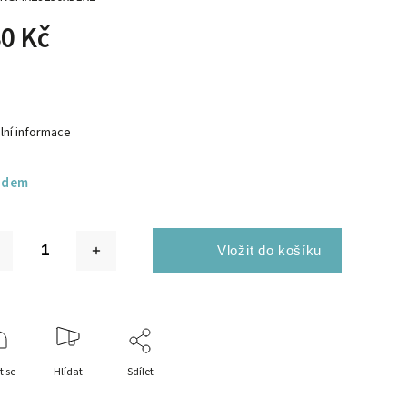
0 Kč
lní informace
adem
t se
Hlídat
Sdílet