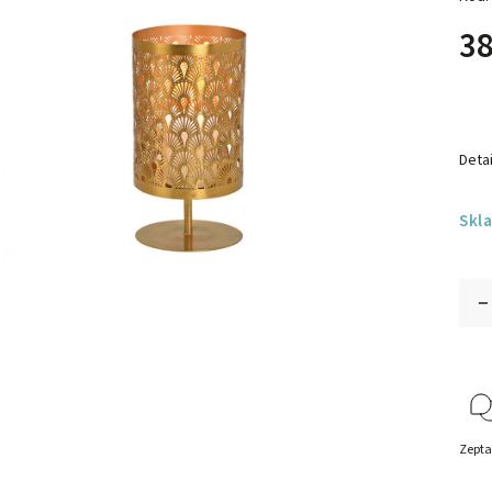
38
Detai
Skl
Zepta