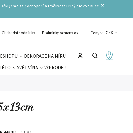
 Děkujeme za pochopení a trpělivost ! Plný provoz bude
Ceny v:
Obchodní podmínky
Podmínky ochrany osobních údajů
CZK
 ESHOPU
DEKORACE NA MÍRU
 LÉTO
SVĚT VÍNA
VÝPRODEJ
DELIKATESY
VELIKONOCE
MIKULÁŠ
25x13cm
KGMX28230XD1X2