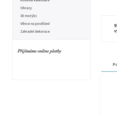
Rodinné kalendáře
Obrazy
3D motýlci
Věnce na pověšení
9
v
Zahradní dekorace
Přijímáme online platby
Po