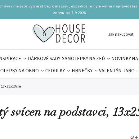
ednávky můžete vytvářet bez omezení, expedice je nyní velmi nepravidelná.
znovu od 1.9.2026
Jak nakupovat
INSPIRACE
DÁRKOVÉ SADY
SAMOLEPKY NA ZEĎ
NOVINKY NA
OLEPKY NA OKNO
CEDULKY
HRNEČKY
VALENTÝN
JARO -
OLÁ
PRO DĚTI
DOPLŇKY
PARFUMERIE
BYDLENÍ
, 13x25x13cm
MAMINEK
TIPY NA LÉTO
tý svícen na podstavci, 13x
Kód: