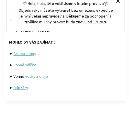
🌴 Hola, hola, léto volá! Jsme v letním provozu📦
Objednávky můžete vytvářet bez omezení, expedice
Svícen z mléčného skla zdobený roztomilými srdíčky doladí váš
je nyní velmi nepravidelná. Děkujeme za pochopení a
interiér nebo jej můžete věnovat jako originální dárek.
trpělivost ! Plný provoz bude znovu od 1.9.2026
velikost: 9 x 8 cm
MOHLO BY VÁS ZAJÍMAT :
➤
Aroma lampy
➤
Vonné svíčky
➤ Vonné
vosky
a
oleje
➤
Difuzéry