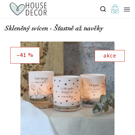
Skleněný svícen - Šťastně až navěky
–41 %
akce