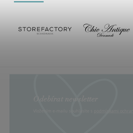
Odebírat newsletter
Vložením e-mailu souhlasíte s
podmínkami ochran