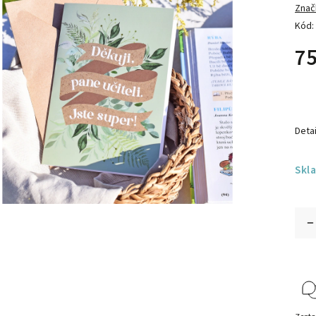
Znač
Kód:
75
Detai
Skl