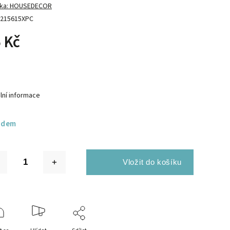
ka:
HOUSEDECOR
215615XPC
 Kč
lní informace
adem