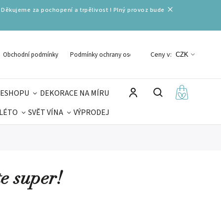
 Děkujeme za pochopení a trpělivost ! Plný provoz bude
Ceny v:
Obchodní podmínky
Podmínky ochrany osobních údajů
CZK
 ESHOPU
DEKORACE NA MÍRU
 LÉTO
SVĚT VÍNA
VÝPRODEJ
DELIKATESY
VELIKONOCE
MIKULÁŠ
te super!