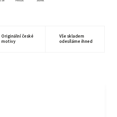
t se
Hlídat
Sdílet
Originální české
Vše skladem
motivy
odesíláme ihned