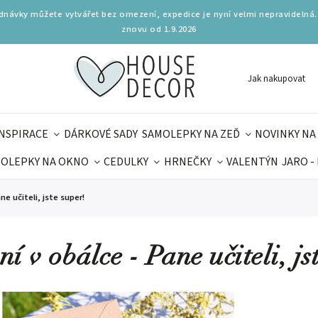
ednávky můžete vytvářet bez omezení, expedice je nyní velmi nepravidelná.
znovu od 1.9.2026
Jak nakupovat
INSPIRACE
DÁRKOVÉ SADY
SAMOLEPKY NA ZEĎ
NOVINKY NA
OLEPKY NA OKNO
CEDULKY
HRNEČKY
VALENTÝN
JARO -
OLÁ
PRO DĚTI
DOPLŇKY
PARFUMERIE
BYDLENÍ
ne učiteli, jste super!
MAMINEK
TIPY NA LÉTO
í v obálce - Pane učiteli, js