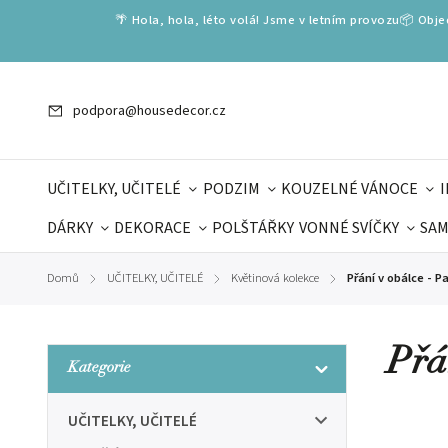
🌴 Hola, hola, léto volá! Jsme v letním provozu📦 Obj
podpora@housedecor.cz
UČITELKY, UČITELÉ
PODZIM
KOUZELNÉ VÁNOCE
DÁRKY
DEKORACE
POLŠTÁŘKY
VONNÉ SVÍČKY
SAM
SLOVENSKÉ SPECIÁLY
DÁRKOVÉ VOUCHERY
ŠKOLA V
Domů
UČITELKY, UČITELÉ
Květinová kolekce
Přání v obálce - Pa
/
/
/
DÁRKY KE DNI OTCŮ
DEN 
Přán
Kategorie
UČITELKY, UČITELÉ