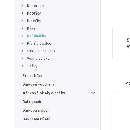
Dekorace
Doplňky
Hrnečky
Káva
Květináčky
9
Přání v obálce
v
Sklenice na víno
Vonné svíčky
Tašky
Pro tetičku
Po
Dárkové vouchery
Dárkové obaly a tašky
Balící papír
Dárková srdce
DÁRKOVÁ PŘÁNÍ