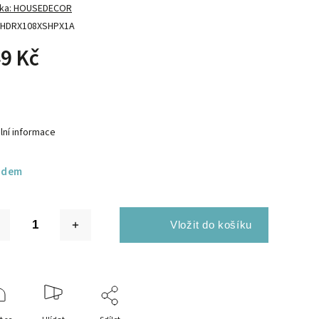
ka:
HOUSEDECOR
HDRX108XSHPX1A
9 Kč
lní informace
adem