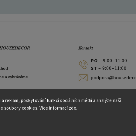
 HOUSEDECOR
Kontakt
PO
– 9:00–11:00
ST
– 9:00–11:00
chod
me a vyhráváme
podpora@housedeco
 a reklam, poskytování funkcí sociálních médií a analýze naší
e soubory cookies. Více informací
zde
.
Vytvořil Shoptet