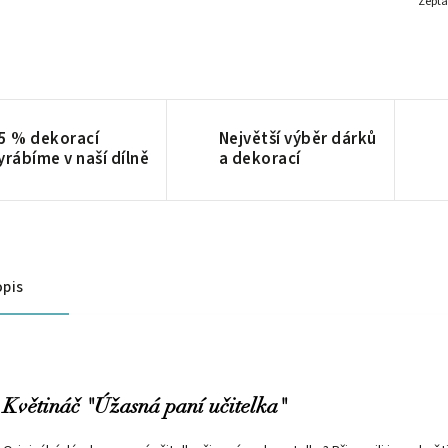
Zepta
5 % dekorací
Největší výběr dárků
yrábíme v naší dílně
a dekorací
pis
Květináč "Úžasná paní učitelka"