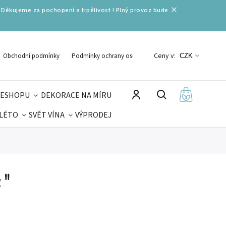
 Děkujeme za pochopení a trpělivost ! Plný provoz bude
Ceny v:
Obchodní podmínky
Podmínky ochrany osobních údajů
CZK
 ESHOPU
DEKORACE NA MÍRU
 LÉTO
SVĚT VÍNA
VÝPRODEJ
DELIKATESY
VELIKONOCE
MIKULÁŠ
a"