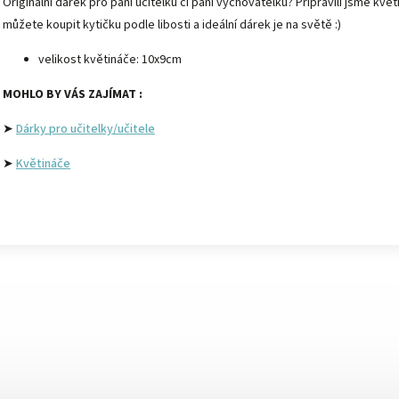
Originální dárek pro paní učitelku či paní vychovatelku? Připravili jsme kvě
můžete koupit kytičku podle libosti a ideální dárek je na světě :)
velikost květináče: 10x9cm
MOHLO BY VÁS ZAJÍMAT :
➤
Dárky pro učitelky/učitele
➤
Květináče