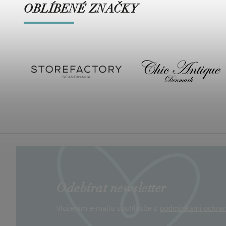
OBLÍBENÉ ZNAČKY
Odebírat newsletter
Vložením e-mailu souhlasíte s
podmínkami ochran