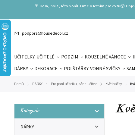
🌴 Hola, hola, léto volá! Jsme v letním provozu📦 Obj
podpora@housedecor.cz
UČITELKY, UČITELÉ
PODZIM
KOUZELNÉ VÁNOCE
DÁRKY
DEKORACE
POLŠTÁŘKY
VONNÉ SVÍČKY
SAM
SLOVENSKÉ SPECIÁLY
DÁRKOVÉ VOUCHERY
ŠKOLA V
Domů
DÁRKY
Pro paní učitelku, pána učitele
Květináčky
Kv
/
/
/
/
DÁRKY KE DNI OTCŮ
DEN 
Kvě
Kategorie
DÁRKY