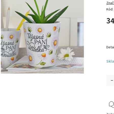
Znač
Kód:
34
Detai
Skl