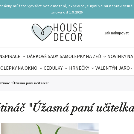
ednávky můžete vytvářet bez omezení, expedice je nyní velmi nepravidelná.
znovu od 1.9.2026
Jak nakupovat
INSPIRACE
DÁRKOVÉ SADY
SAMOLEPKY NA ZEĎ
NOVINKY NA
OLEPKY NA OKNO
CEDULKY
HRNEČKY
VALENTÝN
JARO -
OLÁ
PRO DĚTI
DOPLŇKY
PARFUMERIE
BYDLENÍ
ětináč "Úžasná paní učitelka"
MAMINEK
TIPY NA LÉTO
tináč "Úžasná paní učitelk