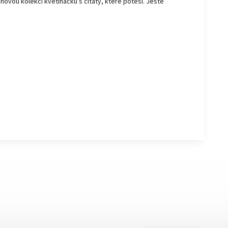
tinovou kolekci květináčků s citáty, které potěší. Ještě