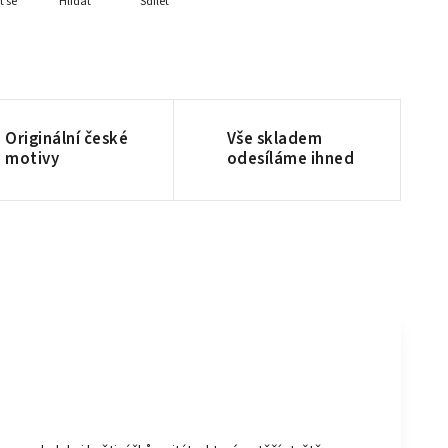
t se
Hlídat
Sdílet
Originální české
Vše skladem
motivy
odesíláme ihned