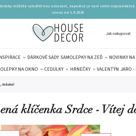
ednávky můžete vytvářet bez omezení, expedice je nyní velmi nepravidelná.
znovu od 1.9.2026
Jak nakupovat
INSPIRACE
DÁRKOVÉ SADY
SAMOLEPKY NA ZEĎ
NOVINKY NA
OLEPKY NA OKNO
CEDULKY
HRNEČKY
VALENTÝN
JARO -
OLÁ
PRO DĚTI
DOPLŇKY
PARFUMERIE
BYDLENÍ
, krásko!
MAMINEK
TIPY NA LÉTO
ená klíčenka Srdce - Vítej 