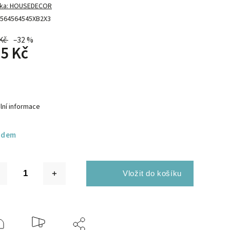
ka:
HOUSEDECOR
564564545XB2X3
Kč
–32 %
5 Kč
lní informace
adem