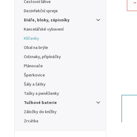
–
Cestovní láhve
Dezinfekční spreje
Diáře, bloky, zápisníky
Kancelářské vybavení
Klíčenky
Obal na brýle
Odznaky, připínáčky
Plánovače
Šperkovice
Šály a šátky
Tašky a peněženky
Tužkové baterie
Záložky do knížky
Zrcátka