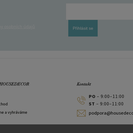
y osobních údajů
Přihlásit se
 HOUSEDECOR
Kontakt
PO
– 9:00–11:00
ST
– 9:00–11:00
chod
me a vyhráváme
podpora@housedeco