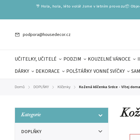
🌴 Hola, hola, léto volá! Jsme v letním provozu📦 Obj
podpora@housedecor.cz
UČITELKY, UČITELÉ
PODZIM
KOUZELNÉ VÁNOCE
DÁRKY
DEKORACE
POLŠTÁŘKY
VONNÉ SVÍČKY
SAM
SLOVENSKÉ SPECIÁLY
DÁRKOVÉ VOUCHERY
ŠKOLA V
Domů
DOPLŇKY
Klíčenky
Kožená klíčenka Srdce - Vítej doma
/
/
/
DÁRKY KE DNI OTCŮ
DEN 
Kož
Kategorie
DOPLŇKY