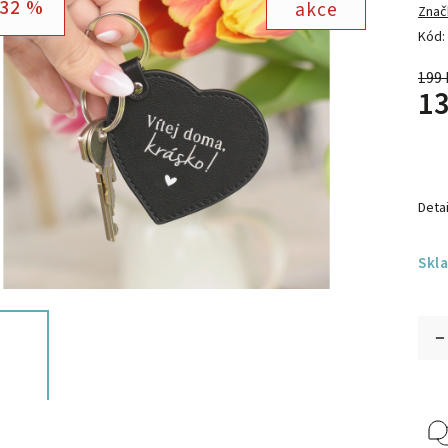
32 %
akce
Znač
Kód:
199 
13
Detai
Skl