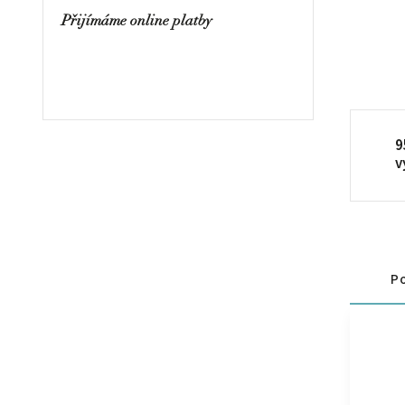
Přijímáme online platby
9
v
Po