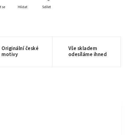
t se
Hlídat
Sdílet
Originální české
Vše skladem
motivy
odesíláme ihned