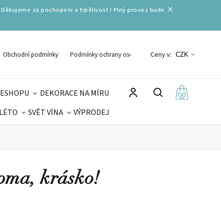
 Děkujeme za pochopení a trpělivost ! Plný provoz bude
Ceny v:
Obchodní podmínky
Podmínky ochrany osobních údajů
CZK
 ESHOPU
DEKORACE NA MÍRU
 LÉTO
SVĚT VÍNA
VÝPRODEJ
DELIKATESY
VELIKONOCE
MIKULÁŠ
doma, krásko!