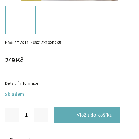
Kód:
ZTVX441469X13X10XB2X5
249 Kč
Detailní informace
Skladem