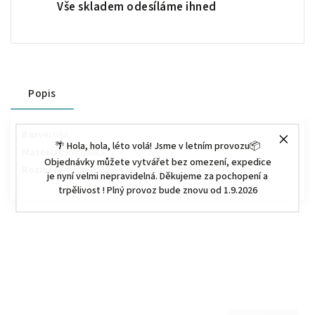
Vše skladem odesíláme ihned
Popis
Barva:
bílá
🌴 Hola, hola, léto volá! Jsme v letním provozu📦
Materiál:
keramika
Objednávky můžete vytvářet bez omezení, expedice
Rozměry:
průměr 12,5 cm, výška 11 cm
je nyní velmi nepravidelná. Děkujeme za pochopení a
trpělivost ! Plný provoz bude znovu od 1.9.2026