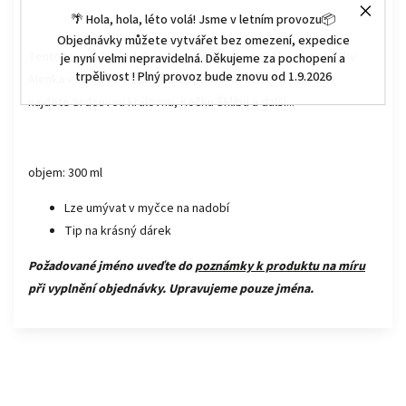
🌴 Hola, hola, léto volá! Jsme v letním provozu📦
Objednávky můžete vytvářet bez omezení, expedice
Tento hrneček je zdobený postavičkami z oblíbené pohádky
je nyní velmi nepravidelná. Děkujeme za pochopení a
trpělivost ! Plný provoz bude znovu od 1.9.2026
Alenka v říši divů. Nechybí zde postava Alenky a také zde
najdete Srdcovou královnu, Kočku Šklíbu a další...
objem: 300 ml
Lze umývat v myčce na nadobí
Tip na krásný dárek
Požadované jméno uveďte do
poznámky k produktu na míru
při vyplnění objednávky. Upravujeme pouze jména.