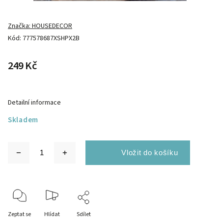
Značka:
HOUSEDECOR
Kód:
777578687XSHPX2B
249 Kč
Detailní informace
Skladem
Zeptat se
Hlídat
Sdílet