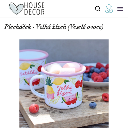
Plecháček - Velká žízeň (Veselé ovoce)