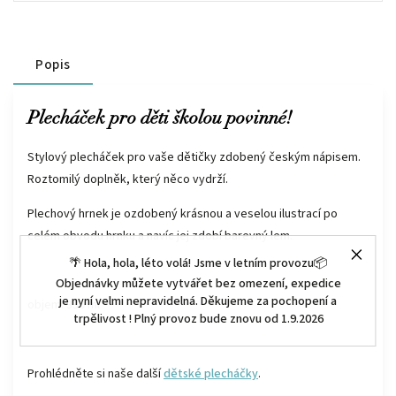
Popis
Plecháček pro děti školou povinné!
Stylový plecháček pro vaše dětičky zdobený českým nápisem.
Roztomilý doplněk, který něco vydrží.
Plechový hrnek je ozdobený krásnou a veselou ilustrací po
celém obvodu hrnku a navíc jej zdobí barevný lem.
🌴 Hola, hola, léto volá! Jsme v letním provozu📦
Objednávky můžete vytvářet bez omezení, expedice
je nyní velmi nepravidelná. Děkujeme za pochopení a
objem: 330 ml
trpělivost ! Plný provoz bude znovu od 1.9.2026
Prohlédněte si naše další
dětské plecháčky
.